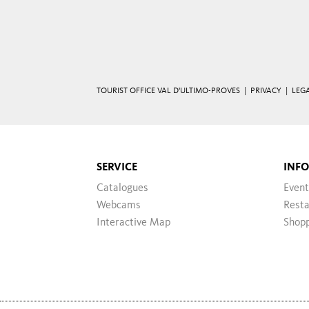
TOURIST OFFICE VAL D'ULTIMO-PROVES |
PRIVACY
|
LEG
SERVICE
INF
Catalogues
Event
Webcams
Resta
Interactive Map
Shop