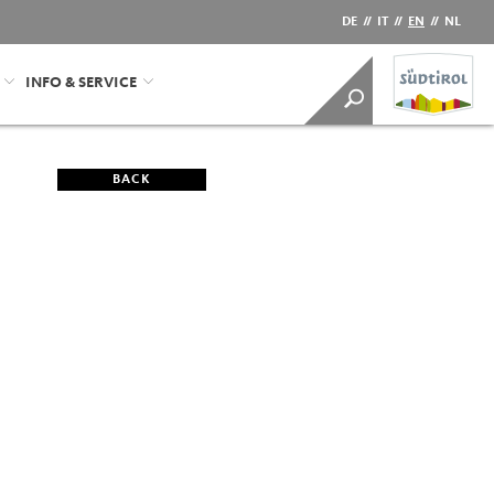
DE
//
IT
//
EN
//
NL
INFO & SERVICE
BACK