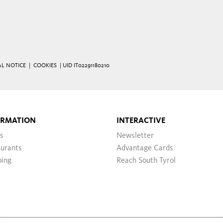
AL NOTICE
|
COOKIES
| UID IT02291180210
ORMATION
INTERACTIVE
s
Newsletter
urants
Advantage Cards
ping
Reach South Tyrol