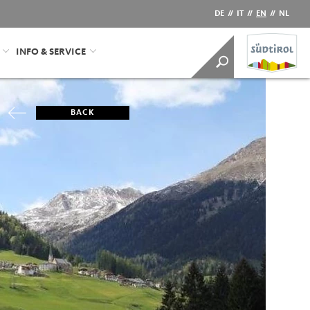
DE
//
IT
//
EN
//
NL
INFO & SERVICE
BACK