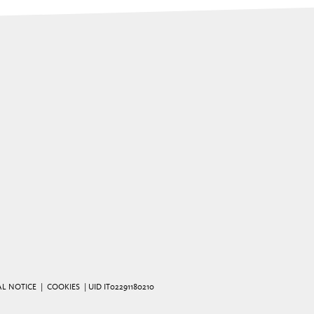
AL NOTICE
|
COOKIES
| UID IT02291180210