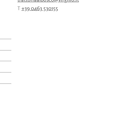
trattoriaalbosco@virgilio.it
T
+39 0463 530155