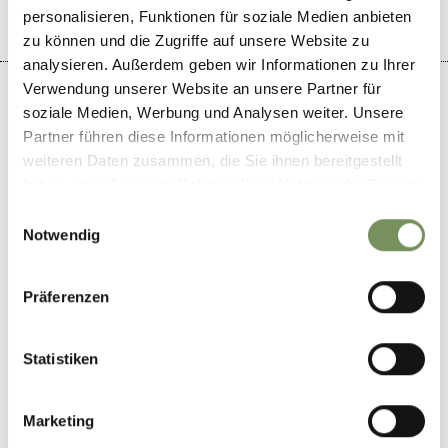
personalisieren, Funktionen für soziale Medien anbieten
zu können und die Zugriffe auf unsere Website zu
analysieren. Außerdem geben wir Informationen zu Ihrer
Verwendung unserer Website an unsere Partner für
soziale Medien, Werbung und Analysen weiter. Unsere
Partner führen diese Informationen möglicherweise mit
weiteren Daten zusammen, die Sie ihnen bereitgestellt
+
haben oder die sie im Rahmen Ihrer Nutzung der Dienste
−
gesammelt haben.
Einwilligungsauswahl
Notwendig
Präferenzen
Statistiken
Marketing