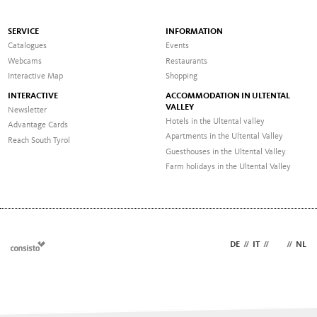
SERVICE
INFORMATION
Catalogues
Events
Webcams
Restaurants
Interactive Map
Shopping
INTERACTIVE
ACCOMMODATION IN ULTENTAL
VALLEY
Newsletter
Hotels in the Ultental valley
Advantage Cards
Apartments in the Ultental Valley
Reach South Tyrol
Guesthouses in the Ultental Valley
Farm holidays in the Ultental Valley
DE
//
IT
//
EN
//
NL