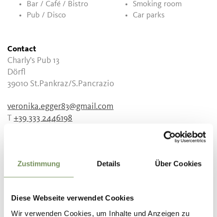
Bar / Café / Bistro
Smoking room
Pub / Disco
Car parks
Contact
Charly's Pub 13
Dörfl
39010
St.Pankraz/S.Pancrazio
veronika.egger83@gmail.com
T
+39 333 2446198
Zustimmung
Details
Über Cookies
DID YOU FIND THIS CONTENT HELPFUL?
Diese Webseite verwendet Cookies
YES
NO
Wir verwenden Cookies, um Inhalte und Anzeigen zu