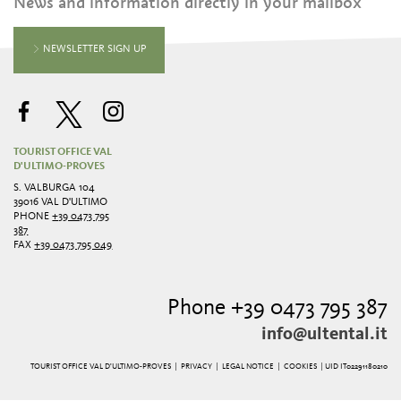
News and information directly in your mailbox
NEWSLETTER SIGN UP
TOURIST OFFICE VAL
D'ULTIMO-PROVES
S. VALBURGA 104
39016 VAL D'ULTIMO
PHONE
+39 0473 795
387
FAX
+39 0473 795 049
Phone +39 0473 795 387
info@ultental.it
TOURIST OFFICE VAL D'ULTIMO-PROVES |
PRIVACY
|
LEGAL NOTICE
|
COOKIES
| UID IT02291180210