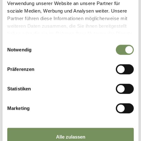
Verwendung unserer Website an unsere Partner für
soziale Medien, Werbung und Analysen weiter. Unsere
Partner führen diese Informationen möglicherweise mit
weiteren Daten zusammen, die Sie ihnen bereitgestellt
haben oder die sie im Rahmen Ihrer Nutzung der Dienste
gesammelt haben.
Einwilligungsauswahl
Notwendig
Präferenzen
Statistiken
THE GARDENS OF TRAUTTMANSDORFF
Marketing
Alle zulassen