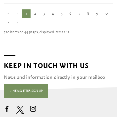
«
‹
1
2
3
4
5
6
7
8
9
10
›
»
520 items on 44 pages, displayed items 1-12
KEEP IN TOUCH WITH US
News and information directly in your mailbox
NEWSLETTER SIGN UP