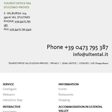
TOURIST OFFICE VAL
D'ULTIMO-PROVES
S. VALBURGA 104
39016 VAL D'ULTIMO
PHONE
+39 0473 795
387
FAX
+39 0473 795 049
Phone +39 0473 795 387
info@ultental.it
TOURIST OFFICE VAL D'ULTIMO-PROVES |
PRIVACY
|
LEGAL NOTICE
|
COOKIES
| UID IT02291180210
SERVICE
INFORMATION
Catalogues
Events
Webcams
Restaurants
Interactive Map
Shopping
INTERACTIVE
ACCOMMODATION IN ULTENTAL
VALLEY
Newsletter