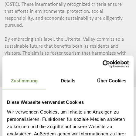
(GSTC). These internationally recognized criteria ensure
that efforts in environmental protection, social
responsibility, and economic sustainability are diligently
pursued.
By embracing this label, the Ultental Valley commits to a
sustainable future that benefits both its residents and
visitors. The aim is to foster tourism that harmonizes with
the valley’s natural environment and traditions, ensuring
the preservation of resources and the long-term well-being
of the region.
Zustimmung
Details
Über Cookies
Diese Webseite verwendet Cookies
Wir verwenden Cookies, um Inhalte und Anzeigen zu
personalisieren, Funktionen für soziale Medien anbieten
ACCOMMODATIONS WHO SET A
zu können und die Zugriffe auf unsere Website zu
GOOD EXAMPLE!
analysieren. Außerdem geben wir Informationen zu Ihrer