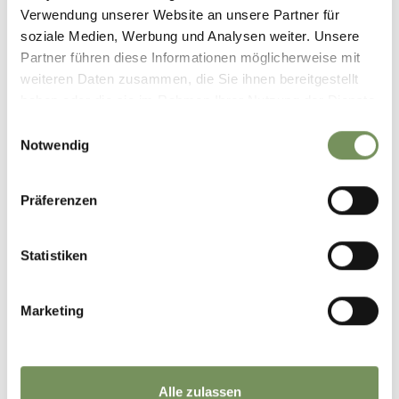
Verwendung unserer Website an unsere Partner für
soziale Medien, Werbung und Analysen weiter. Unsere
Partner führen diese Informationen möglicherweise mit
weiteren Daten zusammen, die Sie ihnen bereitgestellt
haben oder die sie im Rahmen Ihrer Nutzung der Dienste
gesammelt haben.
Einwilligungsauswahl
ERLEBNISHOTEL
Notwendig
WALTERSHOF
HOTEL UNTERPICHL
Präferenzen
Statistiken
Marketing
VITALHOTEL RAINER
Alle zulassen