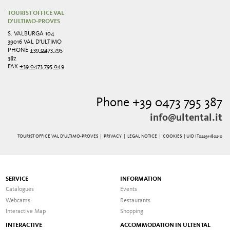
TOURIST OFFICE VAL
D'ULTIMO-PROVES
S. VALBURGA 104
39016 VAL D'ULTIMO
PHONE
+39 0473 795
387
FAX
+39 0473 795 049
Phone +39 0473 795 387
info@ultental.it
TOURIST OFFICE VAL D'ULTIMO-PROVES |
PRIVACY
|
LEGAL NOTICE
|
COOKIES
| UID IT02291180210
SERVICE
INFORMATION
Catalogues
Events
Webcams
Restaurants
Interactive Map
Shopping
INTERACTIVE
ACCOMMODATION IN ULTENTAL