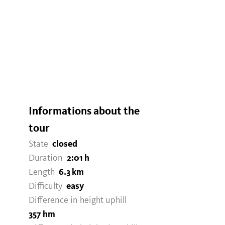
Informations about the
tour
State
closed
Duration
2:01 h
Length
6.3 km
Difficulty
easy
Difference in height uphill
357 hm