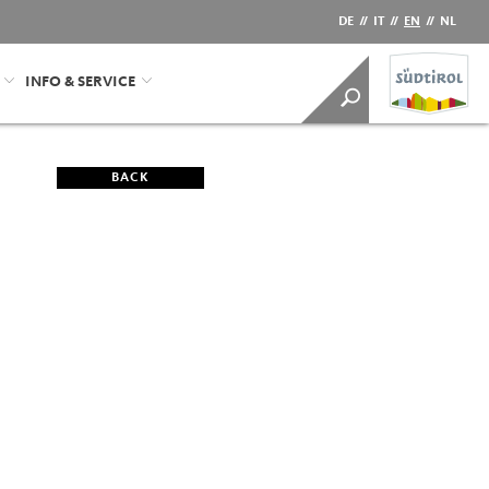
DE
//
IT
//
EN
//
NL
INFO & SERVICE
BACK