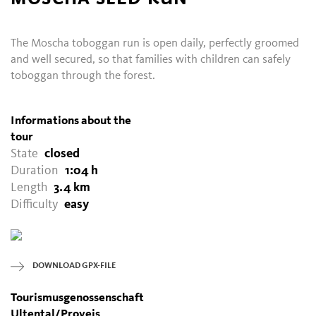
The Moscha toboggan run is open daily, perfectly groomed
and well secured, so that families with children can safely
toboggan through the forest.
Informations about the
tour
State
closed
Duration
1:04 h
Length
3.4 km
Difficulty
easy
DOWNLOAD GPX-FILE
Tourismusgenossenschaft
Ultental/Proveis