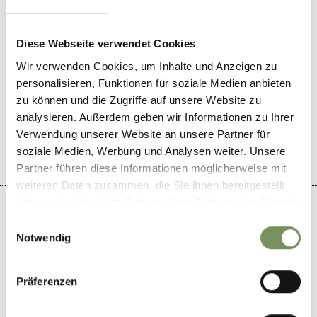
Diese Webseite verwendet Cookies
Wir verwenden Cookies, um Inhalte und Anzeigen zu
personalisieren, Funktionen für soziale Medien anbieten
DID YOU FIND THIS CONTENT HELPFUL?
zu können und die Zugriffe auf unsere Website zu
analysieren. Außerdem geben wir Informationen zu Ihrer
YES
NO
Verwendung unserer Website an unsere Partner für
soziale Medien, Werbung und Analysen weiter. Unsere
Partner führen diese Informationen möglicherweise mit
weiteren Daten zusammen, die Sie ihnen bereitgestellt
haben oder die sie im Rahmen Ihrer Nutzung der Dienste
gesammelt haben.
Einwilligungsauswahl
Notwendig
+
−
Präferenzen