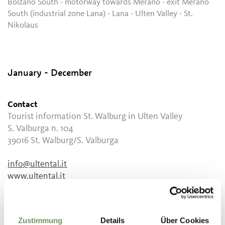
Bolzano South - motorway towards Merano - exit Merano
South (industrial zone Lana) - Lana - Ulten Valley - St.
Nikolaus
January - December
Contact
Tourist information St. Walburg in Ulten Valley
S. Valburga n. 104
39016
St. Walburg/S. Valburga
info@ultental.it
www.ultental.it
T
+39 0473 795387
Recommended period
Zustimmung
Details
Über Cookies
all-season