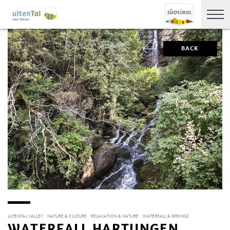
BACK
ULTENTAL VALLEY
NATURE & CULTURE
RELAXATION & NATURE
WATERFALL & SPRINGS
WATERFALL HARTUNGEN