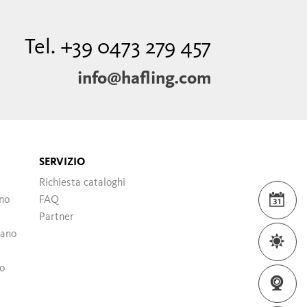
Tel. +39 0473 279 457
info@hafling.com
SERVIZIO
Richiesta cataloghi
no
FAQ
EVE
Partner
rano
MET
no
WE