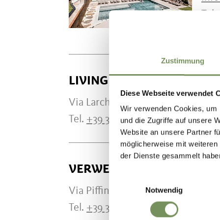
Tel.
Zustimmung
LIVING LARCHER
Diese Webseite verwendet 
Via Larcher 5b 39010 Verano 3901
Wir verwenden Cookies, um I
Tel.
+39 328 7317345
und die Zugriffe auf unsere 
Website an unsere Partner fü
möglicherweise mit weiteren
der Dienste gesammelt habe
VERWEILEN AUF MERAN 2
Einwilligungsauswahl
Via Piffing 18 39010 Avelengo
Notwendig
Tel.
+39 333 1733828