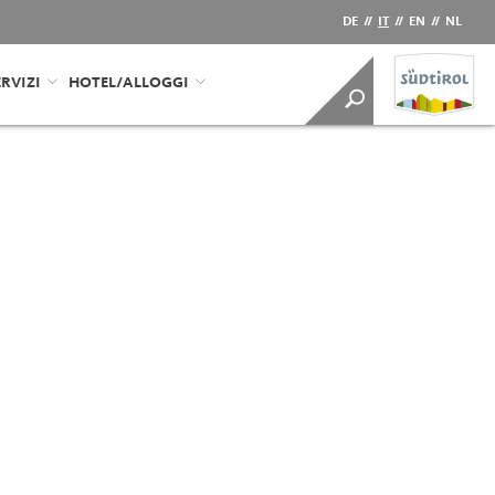
DE
//
IT
//
EN
//
NL
RVIZI
HOTEL/ALLOGGI