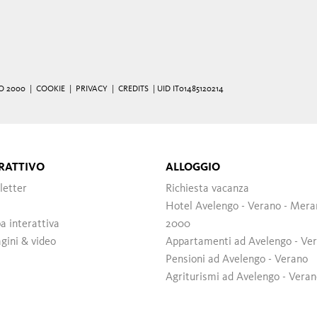
O 2000 |
COOKIE
|
PRIVACY
|
CREDITS
| UID IT01485120214
RATTIVO
ALLOGGIO
letter
Richiesta vacanza
Hotel Avelengo - Verano - Mera
 interattiva
2000
ini & video
Appartamenti ad Avelengo - Ve
Pensioni ad Avelengo - Verano
Agriturismi ad Avelengo - Vera