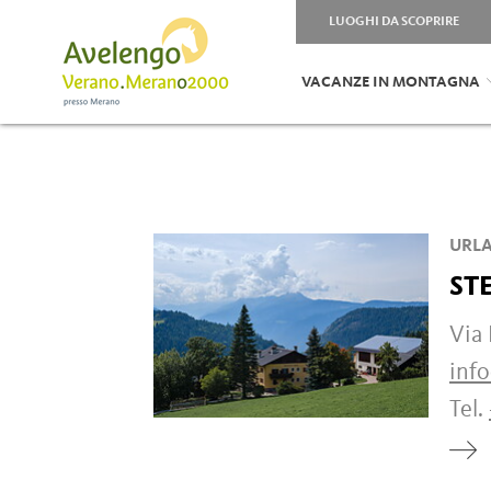
LUOGHI DA SCOPRIRE
VACANZE IN MONTAGNA
URLA
ST
Via
info
Tel.