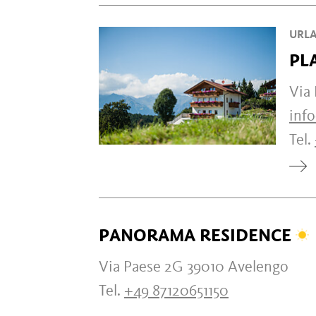
URLA
PL
Via
inf
Tel.
PANORAMA RESIDENCE
Via Paese 2G 39010 Avelengo
Tel.
+49 87120651150