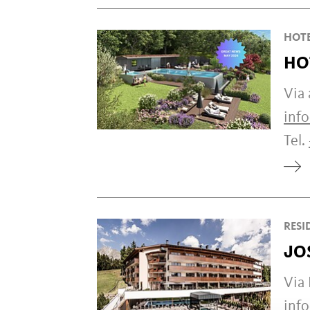
HOT
HO
Via 
inf
Tel.
RESI
JO
Via
info