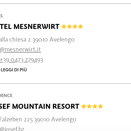
EL
TEL MESNERWIRT
alla chiesa 2 39010 Avelengo
o@mesnerwirt.it
+39 0473 279493
LEGGI DI PIÙ
DENCE
SEF MOUNTAIN RESORT
 Falzeben 225 39010 Avelengo
@josef.bz