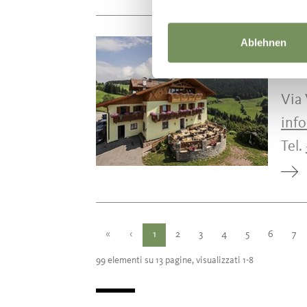
Ablehnen
URLA
EG
Via
inf
Tel.
«
‹
1
2
3
4
5
6
7
99 elementi su 13 pagine, visualizzati 1-8