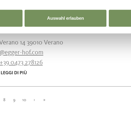
Auswahl erlauben
UB AUF DEM BAUERNHOF
GERHOF
 Verano 14 39010 Verano
o@egger-hof.com
+39 0473 278126
LEGGI DI PIÙ
8
9
10
›
»