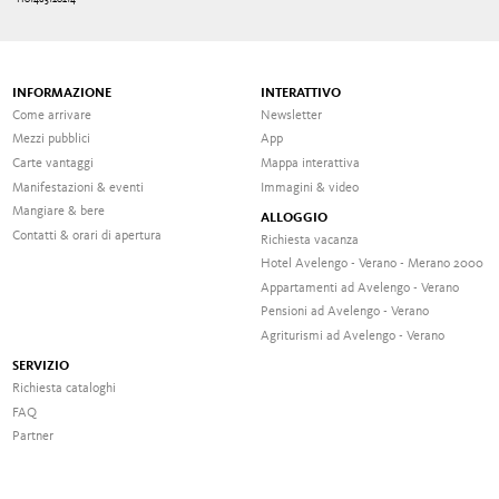
INFORMAZIONE
INTERATTIVO
Come arrivare
Newsletter
Mezzi pubblici
App
Carte vantaggi
Mappa interattiva
Manifestazioni & eventi
Immagini & video
Mangiare & bere
ALLOGGIO
Contatti & orari di apertura
Richiesta vacanza
Hotel Avelengo - Verano - Merano 2000
Appartamenti ad Avelengo - Verano
Pensioni ad Avelengo - Verano
Agriturismi ad Avelengo - Verano
SERVIZIO
Richiesta cataloghi
FAQ
Partner