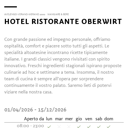
AVELENGO-VERANO-MERANO 2000
MANGIARE & BERE
HOTEL RISTORANTE OBERWIRT
Con grande passione ed impegno personale, offriamo
ospitalità, comfort e piacere sotto tutti gli aspetti. Le
specialità altoatesine incontrano ricette tipicamente
italiane. I grandi classici vengono rivisitati con spirito
innovativo. Freschi ingredienti stagionali ispirano proposte
culinarie ad hoc e settimane a tema. Insomma, il nostro
team di cucina è sempre all’opera per sorprendere
continuamente il vostro palato. Saremo lieti di potervi
viziare nella nostra casa.
01/04/2026 - 15/12/2026
Aperto da
lun
mar
mer
gio
ven
sab
dom
08:00 - 23:00