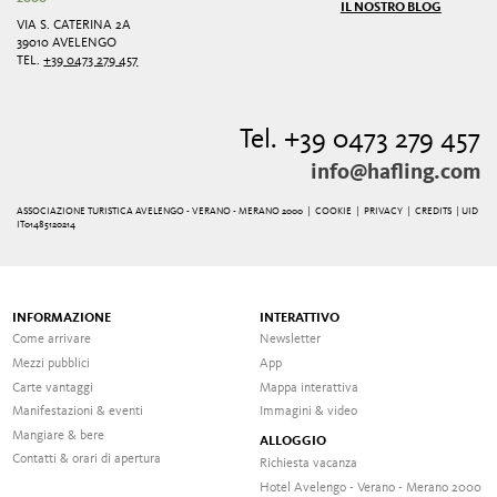
IL NOSTRO BLOG
VIA S. CATERINA 2A
39010 AVELENGO
TEL.
+39 0473 279 457
Tel. +39 0473 279 457
info@hafling.com
ASSOCIAZIONE TURISTICA AVELENGO - VERANO - MERANO 2000 |
COOKIE
|
PRIVACY
|
CREDITS
| UID
IT01485120214
INFORMAZIONE
INTERATTIVO
Come arrivare
Newsletter
Mezzi pubblici
App
Carte vantaggi
Mappa interattiva
Manifestazioni & eventi
Immagini & video
Mangiare & bere
ALLOGGIO
Contatti & orari di apertura
Richiesta vacanza
Hotel Avelengo - Verano - Merano 2000