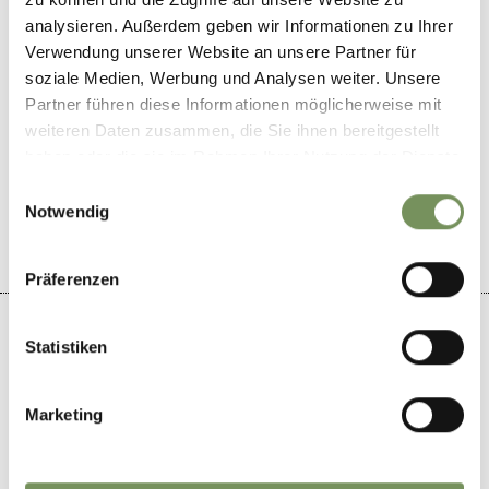
www.hotel-oberwirt.com
analysieren. Außerdem geben wir Informationen zu Ihrer
T
+39 0473 278129
Verwendung unserer Website an unsere Partner für
soziale Medien, Werbung und Analysen weiter. Unsere
Partner führen diese Informationen möglicherweise mit
weiteren Daten zusammen, die Sie ihnen bereitgestellt
haben oder die sie im Rahmen Ihrer Nutzung der Dienste
IL CONTENUTO VI È STATO UTILE?
gesammelt haben.
SÌ
NO
Einwilligungsauswahl
Notwendig
Präferenzen
Statistiken
+
Marketing
−