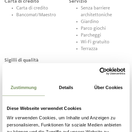
Carta di credito
Servizio
Carta di credito
Senza barriere
Bancomat/Maestro
architettoniche
Giardino
Parco giochi
Parcheggi
Wi-Fi gratuito
Terrazza
Sigilli di qualità
Marchio Sostenibilità
Alto Adige Livello 2
Zustimmung
Details
Über Cookies
Contatto
Hotel Ristorante Oberwirt
Via Verano 25
Diese Webseite verwendet Cookies
39010
Verano
Wir verwenden Cookies, um Inhalte und Anzeigen zu
personalisieren, Funktionen für soziale Medien anbieten
info@hotel-oberwirt.com
zu können und die Zugriffe auf unsere Website zu