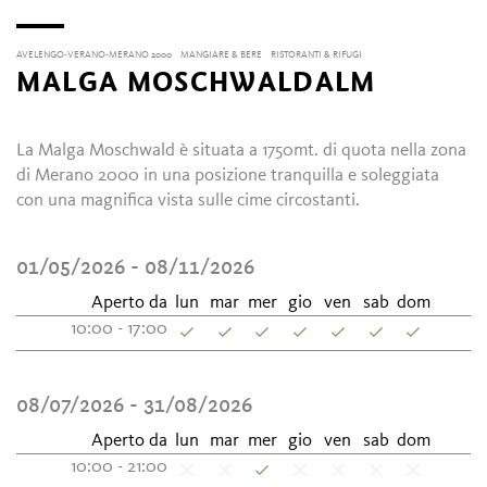
AVELENGO-VERANO-MERANO 2000
MANGIARE & BERE
RISTORANTI & RIFUGI
MALGA MOSCHWALDALM
La Malga Moschwald è situata a 1750mt. di quota nella zona
di Merano 2000 in una posizione tranquilla e soleggiata
con una magnifica vista sulle cime circostanti.
01/05/2026 - 08/11/2026
Aperto da
lun
mar
mer
gio
ven
sab
dom
10:00 - 17:00
08/07/2026 - 31/08/2026
Aperto da
lun
mar
mer
gio
ven
sab
dom
10:00 - 21:00