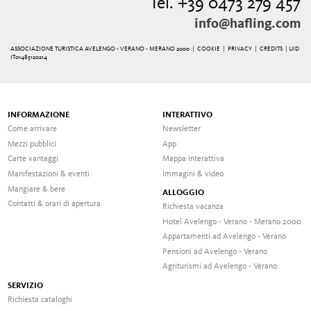
Tel. +39 0473 279 457
info@hafling.com
ASSOCIAZIONE TURISTICA AVELENGO - VERANO - MERANO 2000 |
COOKIE
|
PRIVACY
|
CREDITS
| UID
IT01485120214
INFORMAZIONE
INTERATTIVO
Come arrivare
Newsletter
Mezzi pubblici
App
Carte vantaggi
Mappa interattiva
Manifestazioni & eventi
Immagini & video
Mangiare & bere
ALLOGGIO
Contatti & orari di apertura
Richiesta vacanza
Hotel Avelengo - Verano - Merano 2000
Appartamenti ad Avelengo - Verano
Pensioni ad Avelengo - Verano
Agriturismi ad Avelengo - Verano
SERVIZIO
Richiesta cataloghi