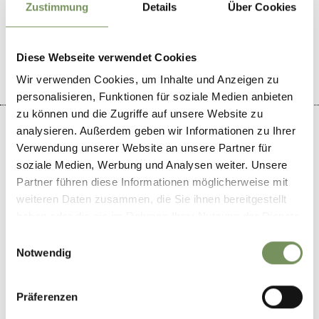
Zustimmung
Details
Über Cookies
IL CONTENUTO VI È STATO UTILE?
SÌ
NO
Diese Webseite verwendet Cookies
Wir verwenden Cookies, um Inhalte und Anzeigen zu
personalisieren, Funktionen für soziale Medien anbieten
zu können und die Zugriffe auf unsere Website zu
analysieren. Außerdem geben wir Informationen zu Ihrer
Verwendung unserer Website an unsere Partner für
soziale Medien, Werbung und Analysen weiter. Unsere
+
Partner führen diese Informationen möglicherweise mit
−
weiteren Daten zusammen, die Sie ihnen bereitgestellt
haben oder die sie im Rahmen Ihrer Nutzung der Dienste
gesammelt haben.
Einwilligungsauswahl
Notwendig
Präferenzen