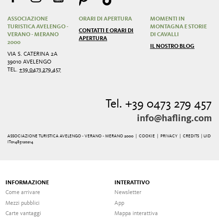
ASSOCIAZIONE
ORARI DI APERTURA
MOMENTI IN
TURISTICA AVELENGO -
MONTAGNA E STORIE
CONTATTI E ORARI DI
VERANO - MERANO
DI CAVALLI
APERTURA
2000
IL NOSTRO BLOG
VIA S. CATERINA 2A
39010 AVELENGO
TEL.
+39 0473 279 457
Tel. +39 0473 279 457
info@hafling.com
ASSOCIAZIONE TURISTICA AVELENGO - VERANO - MERANO 2000 |
COOKIE
|
PRIVACY
|
CREDITS
| UID
IT01485120214
INFORMAZIONE
INTERATTIVO
Come arrivare
Newsletter
Mezzi pubblici
App
Carte vantaggi
Mappa interattiva