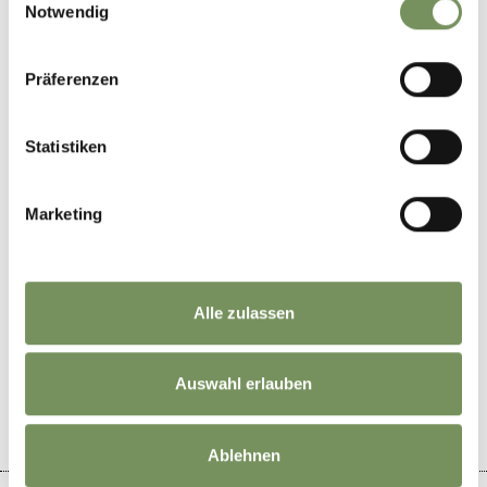
Si
Notwendig
entro le ore 18.00 del giorno precedente presso il
maneggio Sulfner
Präferenzen
Organizzatore
Maneggio Sulfner
Statistiken
Marketing
Alle zulassen
IL CONTENUTO VI È STATO UTILE?
SÌ
NO
Auswahl erlauben
Ablehnen