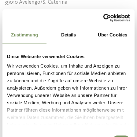
39010 Avelengo/S. Caterina
reitstall@sulfner.com
www.hotel-sulfner.com
T
+39 366 6514449
Zustimmung
Details
Über Cookies
T
+39 366 651 4449
Diese Webseite verwendet Cookies
Prezzi
Wir verwenden Cookies, um Inhalte und Anzeigen zu
Standard
personalisieren, Funktionen für soziale Medien anbieten
100 €
1 - 4 persone
zu können und die Zugriffe auf unsere Website zu
25 €
per ogni persona aggiuntiva
analysieren. Außerdem geben wir Informationen zu Ihrer
Bambini
Verwendung unserer Website an unsere Partner für
0 €
0-3 anni
soziale Medien, Werbung und Analysen weiter. Unsere
Partner führen diese Informationen möglicherweise mit
Punto d'incontro
weiteren Daten zusammen, die Sie ihnen bereitgestellt
Maneggio Sulfner
haben oder die sie im Rahmen Ihrer Nutzung der Dienste
gesammelt haben.
Iscrizione richiesta
Einwilligungsauswahl