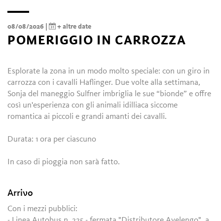
08/08/2026 |
+ altre date
POMERIGGIO IN CARROZZA
Esplorate la zona in un modo molto speciale: con un giro in
carrozza con i cavalli Haflinger. Due volte alla settimana,
Sonja del maneggio Sulfner imbriglia le sue “bionde” e offre
così un'esperienza con gli animali idilliaca siccome
romantica ai piccoli e grandi amanti dei cavalli.
Durata: 1 ora per ciascuno
In caso di pioggia non sarà fatto.
Arrivo
Con i mezzi pubblici:
- Linea Autobus n. 225 - fermata "Distributore Avelengo", a