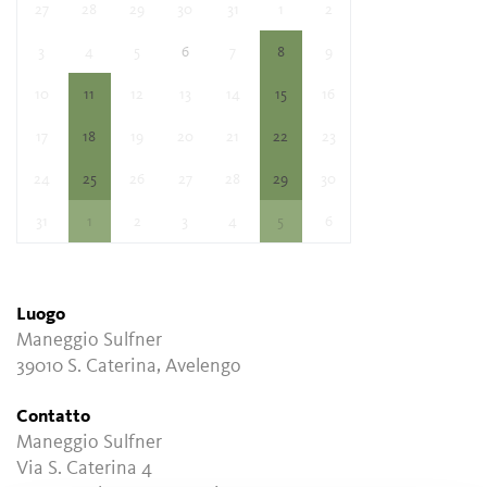
27
28
29
30
31
1
2
3
4
5
6
7
8
9
10
11
12
13
14
15
16
17
18
19
20
21
22
23
24
25
26
27
28
29
30
31
1
2
3
4
5
6
Luogo
Maneggio Sulfner
39010 S. Caterina, Avelengo
Contatto
Maneggio Sulfner
Via S. Caterina 4