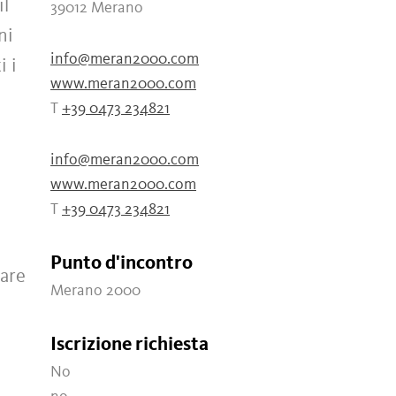
il
39012 Merano
ni
info@meran2000.com
i i
www.meran2000.com
T
+39 0473 234821
info@meran2000.com
www.meran2000.com
T
+39 0473 234821
Punto d'incontro
pare
Merano 2000
Iscrizione richiesta
No