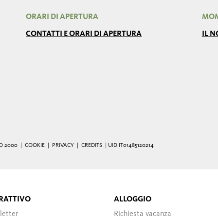
ORARI DI APERTURA
MOM
CONTATTI E ORARI DI APERTURA
IL 
O 2000 |
COOKIE
|
PRIVACY
|
CREDITS
| UID IT01485120214
RATTIVO
ALLOGGIO
letter
Richiesta vacanza