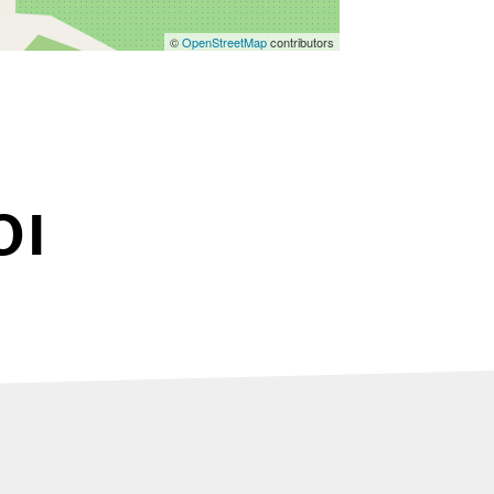
©
OpenStreetMap
contributors
OI