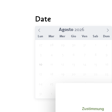
Date
Agosto
Lun
Mar
Mer
Gio
Ven
Sab
Dom
27
28
29
30
31
1
2
3
4
5
6
7
8
9
10
11
12
13
14
15
16
17
18
19
20
21
22
23
24
25
26
27
28
29
30
31
1
2
3
4
5
6
Zustimmung