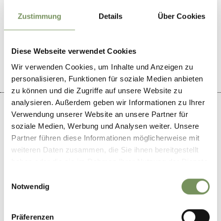
Zustimmung
Details
Über Cookies
IL CONTENUTO VI È STATO UTILE?
SÌ
NO
Diese Webseite verwendet Cookies
Wir verwenden Cookies, um Inhalte und Anzeigen zu
personalisieren, Funktionen für soziale Medien anbieten
zu können und die Zugriffe auf unsere Website zu
analysieren. Außerdem geben wir Informationen zu Ihrer
Verwendung unserer Website an unsere Partner für
soziale Medien, Werbung und Analysen weiter. Unsere
Partner führen diese Informationen möglicherweise mit
+
weiteren Daten zusammen, die Sie ihnen bereitgestellt
−
haben oder die sie im Rahmen Ihrer Nutzung der Dienste
gesammelt haben.
Einwilligungsauswahl
Notwendig
Präferenzen