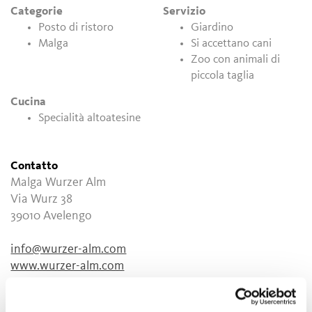
Categorie
Servizio
Posto di ristoro
Giardino
Malga
Si accettano cani
Zoo con animali di
piccola taglia
Cucina
Specialità altoatesine
Contatto
Malga Wurzer Alm
Via Wurz 38
39010
Avelengo
info@wurzer-alm.com
www.wurzer-alm.com
T
+39 389 2168284