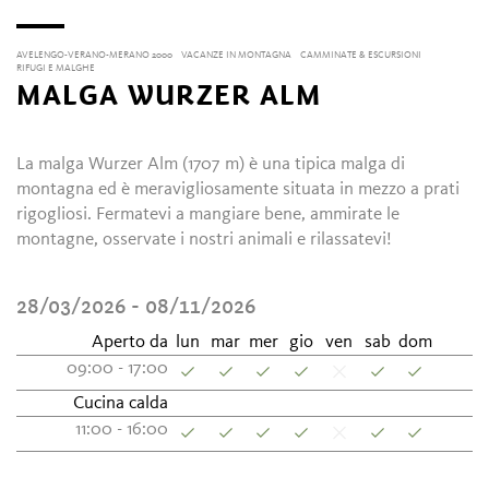
AVELENGO-VERANO-MERANO 2000
VACANZE IN MONTAGNA
CAMMINATE & ESCURSIONI
RIFUGI E MALGHE
MALGA WURZER ALM
La malga Wurzer Alm (1707 m) è una tipica malga di
montagna ed è meravigliosamente situata in mezzo a prati
rigogliosi. Fermatevi a mangiare bene, ammirate le
montagne, osservate i nostri animali e rilassatevi!
28/03/2026 - 08/11/2026
Aperto da
lun
mar
mer
gio
ven
sab
dom
09:00 - 17:00
Cucina calda
11:00 - 16:00