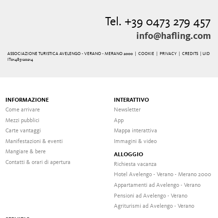
Tel. +39 0473 279 457
info@hafling.com
ASSOCIAZIONE TURISTICA AVELENGO - VERANO - MERANO 2000 |
COOKIE
|
PRIVACY
|
CREDITS
| UID
IT01485120214
INFORMAZIONE
INTERATTIVO
Come arrivare
Newsletter
Mezzi pubblici
App
Carte vantaggi
Mappa interattiva
Manifestazioni & eventi
Immagini & video
Mangiare & bere
ALLOGGIO
Contatti & orari di apertura
Richiesta vacanza
Hotel Avelengo - Verano - Merano 2000
Appartamenti ad Avelengo - Verano
Pensioni ad Avelengo - Verano
Agriturismi ad Avelengo - Verano