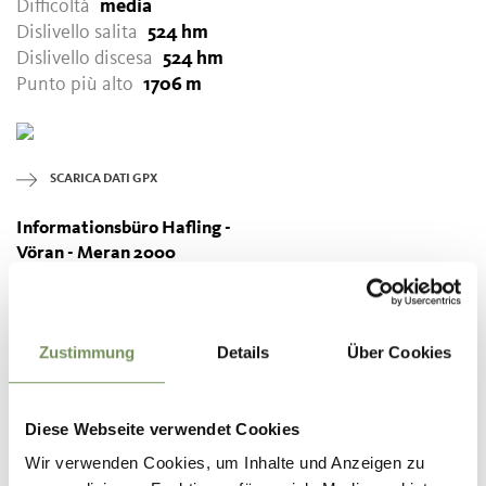
Difficoltà
media
Dislivello salita
524 hm
Dislivello discesa
524 hm
Punto più alto
1706 m
SCARICA DATI GPX
Informationsbüro Hafling -
Vöran - Meran 2000
St. Kathreinstraße 2A
39010 Hafling
info@hafling.com
Zustimmung
Details
Über Cookies
Diese Webseite verwendet Cookies
Wir verwenden Cookies, um Inhalte und Anzeigen zu
IL CONTENUTO VI È STATO UTILE?
SÌ
NO