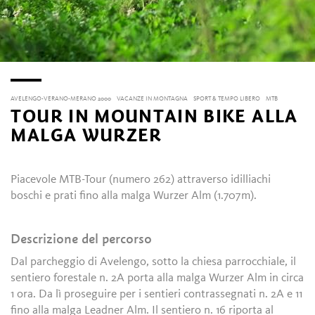
AVELENGO-VERANO-MERANO 2000
VACANZE IN MONTAGNA
SPORT & TEMPO LIBERO
MTB
TOUR IN MOUNTAIN BIKE ALLA
MALGA WURZER
Piacevole MTB-Tour (numero 262) attraverso idilliachi
boschi e prati fino alla malga Wurzer Alm (1.707m).
Descrizione del percorso
Dal parcheggio di Avelengo, sotto la chiesa parrocchiale, il
sentiero forestale n. 2A porta alla malga Wurzer Alm in circa
1 ora. Da lì proseguire per i sentieri contrassegnati n. 2A e 11
fino alla malga Leadner Alm. Il sentiero n. 16 riporta al