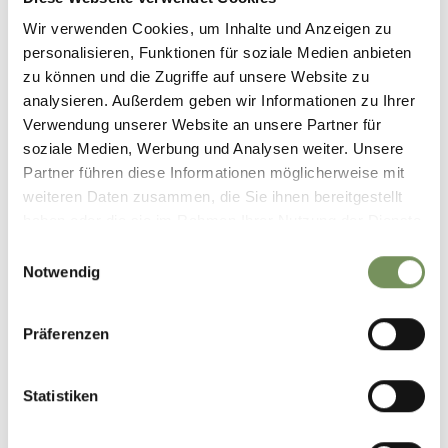
Wir verwenden Cookies, um Inhalte und Anzeigen zu
personalisieren, Funktionen für soziale Medien anbieten
WAR DER INHALT FÜR DICH HILFREICH?
zu können und die Zugriffe auf unsere Website zu
JA
NEIN
analysieren. Außerdem geben wir Informationen zu Ihrer
Verwendung unserer Website an unsere Partner für
soziale Medien, Werbung und Analysen weiter. Unsere
Partner führen diese Informationen möglicherweise mit
weiteren Daten zusammen, die Sie ihnen bereitgestellt
haben oder die sie im Rahmen Ihrer Nutzung der Dienste
gesammelt haben.
Einwilligungsauswahl
Notwendig
Präferenzen
Statistiken