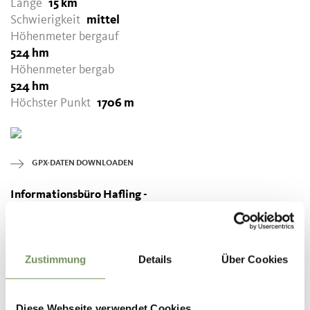
Länge
15 km
Schwierigkeit
mittel
Höhenmeter bergauf
524 hm
Höhenmeter bergab
524 hm
Höchster Punkt
1706 m
GPX-DATEN DOWNLOADEN
Informationsbüro Hafling -
Vöran - Meran 2000
St. Kathreinstraße 2A
39010 Hafling
Zustimmung
Details
Über Cookies
info@hafling.com
Diese Webseite verwendet Cookies