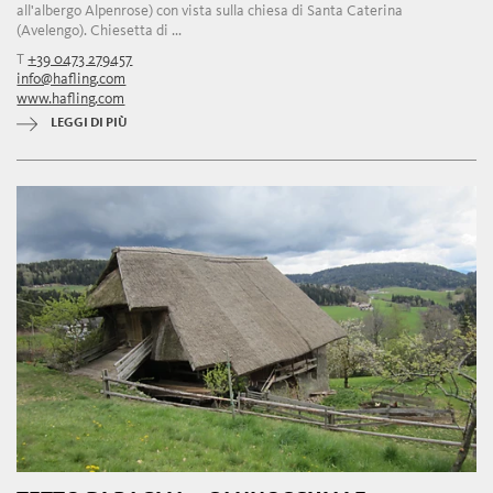
all'albergo Alpenrose) con vista sulla chiesa di Santa Caterina
(Avelengo). Chiesetta di ...
T
+39 0473 279457
info@hafling.com
www.hafling.com
LEGGI DI PIÙ