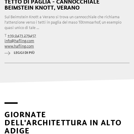
TETTO DI PAGLIA - CANNOCCHIALE
BEIMSTEIN KNOTT, VERANO
Sul Beimstein Knott a Verano si trova un cannocchiale che richiama
l’attenzione verso i tetti in paglia del maso Tötnmoarhof, un esempio
quasi unico di tale ...
T
+39 0473 279457
info@hafling.com
www.hafling.com
LEGGI DI PIÙ
GIORNATE
DELL'ARCHITETTURA IN ALTO
ADIGE