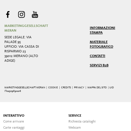
MARKETINGGESELLSCHAFT
INFORMAZIONI
MERAN
STAMPA
SEDE LEGALE: VIA
PALADE 95
MATERIALE
UFFICIO: VIA CASSA DI
FOTOGRAFICO
RISPARMIO 23
39012 MERANO (ALTO
CONTATTI
ADIGE)
SERVIZI B2B
MARKETINGGESELLSCHAFT MERAN |
COOKIE
|
CREDITS
|
PRIVACY
|
MAPPA DEL SITO
| UID
IT02509690216
INTERATTIVO
SERVICE
Come arrivare
Richiesta cataloghi
Carte vantaggi
Webcam