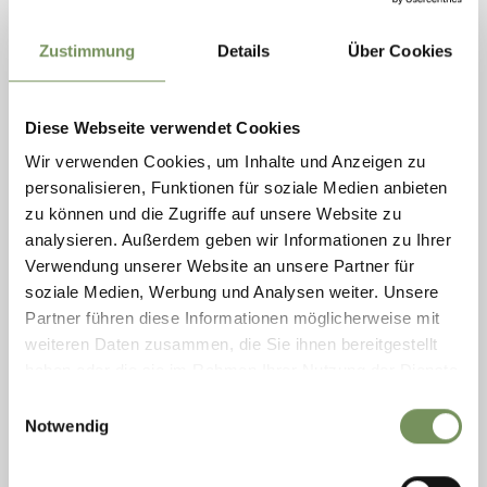
Zustimmung
Details
Über Cookies
Diese Webseite verwendet Cookies
Wir verwenden Cookies, um Inhalte und Anzeigen zu
personalisieren, Funktionen für soziale Medien anbieten
zu können und die Zugriffe auf unsere Website zu
analysieren. Außerdem geben wir Informationen zu Ihrer
Verwendung unserer Website an unsere Partner für
CASTEL TIROLO - CANNOCCHIALE S.
soziale Medien, Werbung und Analysen weiter. Unsere
CATERINA
Partner führen diese Informationen möglicherweise mit
Cannochiale presso la chiesetta S. Caterina ad Avelengo con vista sul
weiteren Daten zusammen, die Sie ihnen bereitgestellt
castel Tirolo. In diversi punti panoramici sono stati posizionati dei
haben oder die sie im Rahmen Ihrer Nutzung der Dienste
cannocchiali. ...
gesammelt haben.
Einwilligungsauswahl
T
+39 0473 279457
Notwendig
info@hafling.com
www.hafling.com
LEGGI DI PIÙ