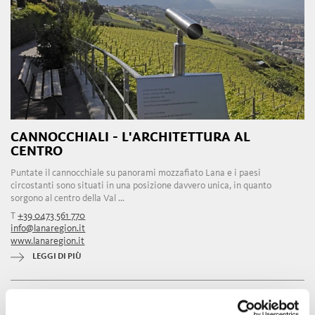
CANNOCCHIALI - L'ARCHITETTURA AL
CENTRO
Puntate il cannocchiale su panorami mozzafiato Lana e i paesi
circostanti sono situati in una posizione davvero unica, in quanto
sorgono al centro della Val ...
T
+39 0473 561 770
info@lanaregion.it
www.lanaregion.it
LEGGI DI PIÙ