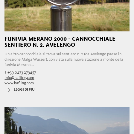
FUNIVIA MERANO 2000 - CANNOCCHIALE
SENTIERO N. 2, AVELENGO
Un'altro cannocchiale si trova sul sentiero n. 2 (da Avelengo paese in
direzione Malga Wurzer), con vista sulla nuova stazione a monte della
funivia Merano ...
T
+39 0473 279457
info@hafling.com
www.hafling.com
LEGGI DI PIÙ