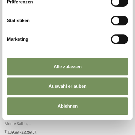
Präferenzen
Statistiken
Marketing
Alle zulassen
Auswahl erlauben
CHIESA DI SAN GIACOMO - CANNOCCHIALE
SENTIERO N. 38, VERANO
Ablehnen
Cannochiale sul sentiero n. 38 (vicino all'albergo Waldbichl a Verano) con
vista sulla chiesa di San Giacomo (Lavena/Meltina). Sulla cima del
Monte Saltia, ...
T
+39 0473 279457