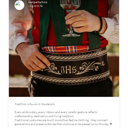
visitpartschins
10 giorni fa
Tradition is found in the details.
Every embroidery, every ribbon and every careful gesture reflects
craftsmanship, dedication and living tradition.
Traditional costumes are much more than festive clothing - they connect
generations and preserve stories that continue to be passed on to this day. 💗