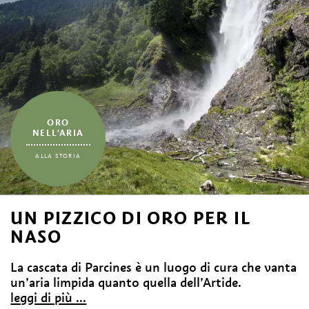
ORO
NELL’ARIA
ALLA STORIA
UN PIZZICO DI ORO PER IL
NASO
La cascata di Parcines è un luogo di cura che vanta
un’aria limpida quanto quella dell’Artide.
leggi di più ...