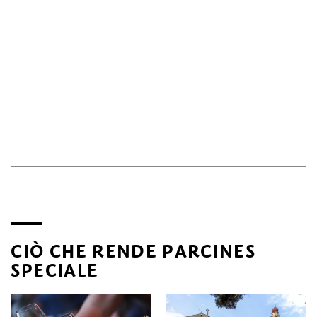
vette oltre i tremila metri,
single trail per appassionati di
mountain bike
, escursioni in quota sull’
Alta Via di Merano
,
arrampicata su roccia o sulla ferrata Ziel
. Il tutto
ottimamente distribuito su due versanti di montagna,
comodamente accessibili grazie a
due funivie
.
E anche a quote più basse, a valle, gli ospiti in vacanza a
Parcines non hanno che l’imbarazzo della scelta: con la bici
lungo
l
a ciclabile dell’Adige Via Claudia Augusta, una visita
al
Museo della macchina da scrivere,
al Mondotreno, al
Museo reale e imperiale di Bagni Egart. O ancora una
piacevole passeggiata in paese, tra
residenze storiche,
castelli
e antichi luoghi di culto.
Salute e Wellness: la
cascata di Parcines
CIÒ CHE RENDE PARCINES
SPECIALE
Simbolo affascinante di questo fantastico scenario naturale
è la Cascata di Parcines: uno spettacolo mozzafiato, con 97
metri di salto e comprovati benefici per la salute e il