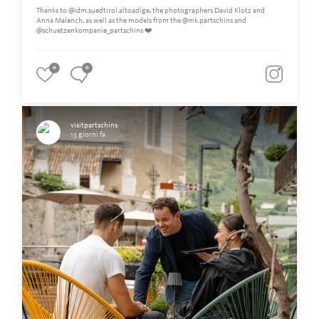
Thanks to @idm.suedtirol.altoadige, the photographers David Klotz and
Anna Malench, as well as the models from the @mk.partschins and
@schuetzenkompanie_partschins ❤️
0
0
visitpartschins
13 giorni fa