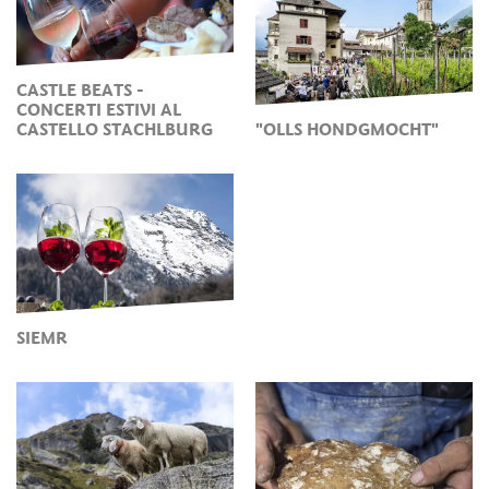
benessere. Ed è proprio sull’eccellente qualità dell’aria e
dell’acqua della Cascata di Parcines che si basa il progetto
“Gsund bleibm! Salute! Take care!”
, il cui focus è incentrato
sulla promozione e la prevenzione della salute attraverso
CASTLE BEATS -
esperienze guidate nella natura.
CONCERTI ESTIVI AL
CASTELLO STACHLBURG
"OLLS HONDGMOCHT"
Sapori regionali e calda ospitalità
A Parcines, salute e piacere sono un connubio vincente
anche in cucina. A farla da padrona sulla tavole imbandite
dei
ristoranti e locali
della zona sono i
piatti tipici dell’Alto
Adige
, interpretati con creatività e gusto e preparati con i
prodotti freschi provenienti direttamente dai campi o dalle
botteghe dei masi
. Sapori autentici e genuini, improntati
SIEMR
sulla sostenibilità. Lo stesso vale anche per l’offerta
ricettiva. Hotel a 4 stelle, appartamenti, B&B o vacanze in
agriturismo –
gli alloggi di Parcines
conquistano con
un’atmosfera accogliente, un servizio di alto livello e una
calda ospitalità quale base perfetta di una vacanza in Alto
Adige a due passi da Merano.