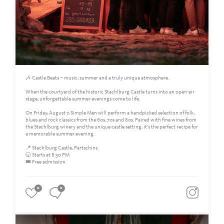
🎶 Castle Beats – music, summer and a truly unique atmosphere.
When the courtyard of the historic Stachlburg Castle turns into an open-air
stage, unforgettable summer evenings come to life.
On Friday, August 7, Simple Men will perform a handpicked selection of folk,
blues and rock classics from the 60s, 70s and 80s. Paired with fine wines from
the Stachlburg winery and the unique castle setting, it's the perfect recipe for
a memorable summer evening.
📍 Stachlburg Castle, Partschins
🕣 Starts at 8:30 PM
🎟️ Free admission
0
0