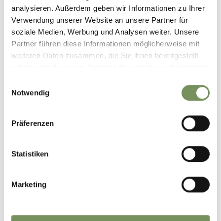
analysieren. Außerdem geben wir Informationen zu Ihrer
RICHIESTA CATALOGHI
Verwendung unserer Website an unsere Partner für
soziale Medien, Werbung und Analysen weiter. Unsere
Partner führen diese Informationen möglicherweise mit
weiteren Daten zusammen, die Sie ihnen bereitgestellt
haben oder die sie im Rahmen Ihrer Nutzung der Dienste
gesammelt haben.
Einwilligungsauswahl
Notwendig
LE CARTE VANTAGGI IN
ALTO ADIGE
Präferenzen
Statistiken
Marketing
PRENOTA LA TUA VACANZA A
PARCINES