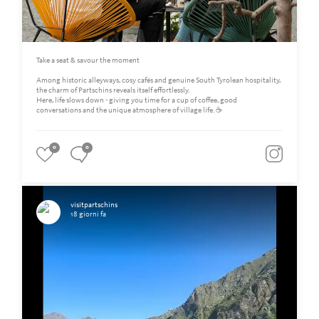
Take a seat & savour the moment
Among historic alleyways, cosy cafés and genuine South Tyrolean hospitality,
the charm of Partschins reveals itself effortlessly.
Here, life slows down - giving you time for a cup of coffee, good
conversations and the unique atmosphere of village life. ☕️
0
0
visitpartschins
18 giorni fa