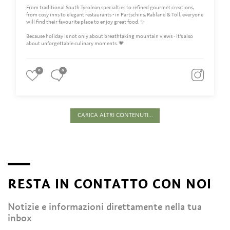
From traditional South Tyrolean specialties to refined gourmet creations,
from cosy inns to elegant restaurants - in Partschins, Rabland & Töll, everyone
will find their favourite place to enjoy great food. ✨
Because holiday is not only about breathtaking mountain views - it‘s also
about unforgettable culinary moments. 💗
0
0
CARICA ALTRI CONTENUTI...
RESTA IN CONTATTO CON NOI
Notizie e informazioni direttamente nella tua
inbox