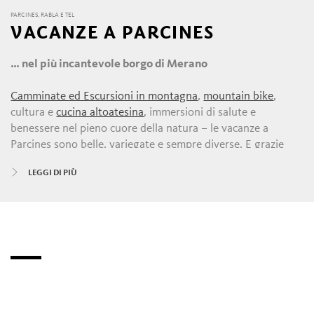
PARCINES, RABLA E TEL
VACANZE A PARCINES
… nel più incantevole borgo di Merano
Camminate ed Escursioni in montagna
,
mountain bike
,
cultura e
cucina altoatesina
, immersioni di salute e
benessere nel pieno cuore della natura – le vacanze a
Parcines sono belle, variegate e sempre diverse. E grazie
alla posizione privilegiata – con Merano, la Val Venosta e il
LEGGI DI PIÙ
Gruppo di Tessa a due passi – offrono un ampio ventaglio di
possibilità.
Baciati dal sole, dal clima e dalle proprietà benefiche di
un’imponente cascata, la località di Parcines e le frazioni
Rablà e Tel sorgono alle porte del più grande parco naturale
dell’Alto Adige, il Gruppo di Tessa. Un vero e proprio
paradiso escursionistico con tutti gli annessi e connessi:
splendidi
percorsi panoramici, sentieri lungo le rogge
, 13 (!)