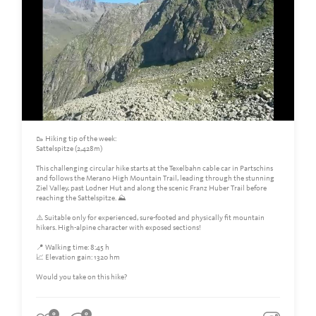
🥾 Hiking tip of the week:
Sattelspitze (2,428m)
This challenging circular hike starts at the Texelbahn cable car in Partschins
and follows the Merano High Mountain Trail, leading through the stunning
Ziel Valley, past Lodner Hut and along the scenic Franz Huber Trail before
reaching the Sattelspitze. ⛰️
⚠️ Suitable only for experienced, sure-footed and physically fit mountain
hikers. High-alpine character with exposed sections!
📍 Walking time: 8:45 h
📈 Elevation gain: 1320 hm
Would you take on this hike?
0
0