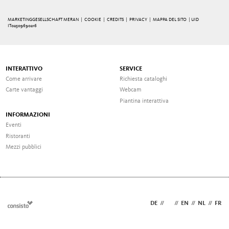
MARKETINGGESELLSCHAFT MERAN |
COOKIE
|
CREDITS
|
PRIVACY
|
MAPPA DEL SITO
| UID
IT02509690216
INTERATTIVO
SERVICE
Come arrivare
Richiesta cataloghi
Carte vantaggi
Webcam
Piantina interattiva
INFORMAZIONI
Eventi
Ristoranti
Mezzi pubblici
DE
//
IT
//
EN
//
NL
//
FR