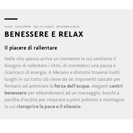
HOME
DA SCOPRIRE
TEMI DI VIAGGIO
BENESSERE & RELAX
BENESSERE E RELAX
Il piacere di rallentare
Nella vita spesso arriva un momento in cui sentiamo il
bisogno di rallentare i ritmi, di concederci una pausa e
ricaricarci di energia. A Merano e dintorni troverai molti
luoghi in cui tutto ciò viene da sé: imponenti cascate per
fermarsi ad ammirare la
forza dell’acqua
, eleganti
centri
benessere
per abbandonarsi ad un massaggio, boschi a
perdita d’occhio per respirare a pieni polmoni e montagne
in cui
riscoprire la pace e il silenzio
.