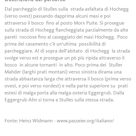
Dal parcheggio di Stulles sulla strada asfaltata di Hochegg
(verso ovest) passando dapprima alcuni masi e poi
attraverso il bosco fino al posto Morx Puite. Si prosegue
sulla strada di Hochegg fiancheggiata parzialmente da alte
pareti rocciose fino al caseggiato dei masi Hochegg. Poco
prima del casamento c’è un‘ultima possibilitá di
parcheggiare. Al di sopra dell’abitato di Hochegg la strada
svolge verso est e prosegue un pò più ripida attraverso il
bosco in alcune tornanti in alto. Poco prima dei Stuller
Mahder (larghi prati montani) verso sinistra dirama una
strada abbastanza larga che attraversa il bosco (prima verso
ovest, e poi verso nordest) e nella parte superiore su prati
estesi di malga porta alla malga-osteria Eggergrub. Dalla
Eggergrub-Alm si torna a Stulles sulla stessa strada.
Fonte: Heinz Widmann - www.passeier.org/italiano/