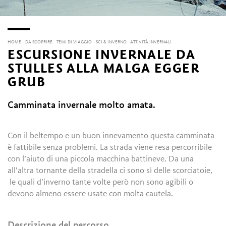
HOME
DA SCOPRIRE
TEMI DI VIAGGIO
SCI & INVERNO
ATTIVITÀ INVERNALI
ESCURSIONE INVERNALE DA
STULLES ALLA MALGA EGGER
GRUB
Camminata invernale molto amata.
Con il beltempo e un buon innevamento questa camminata
è fattibile senza problemi. La strada viene resa percorribile
con l’aiuto di una piccola macchina battineve. Da una
all’altra tornante della stradella ci sono sì delle scorciatoie,
le quali d’inverno tante volte però non sono agibili o
devono almeno essere usate con molta cautela.
Descrizione del percorso