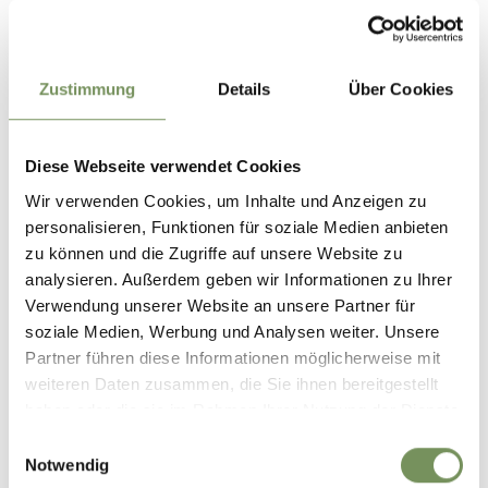
Hochegg dopo circa la metá di strada.
Mezzi pubblici
Zustimmung
Details
Über Cookies
Il punto di partenza dell'escursione è comodamente
raggiungibile con i seguenti collegamenti:
Diese Webseite verwendet Cookies
In bus, con le linee 240 da Merano a Moso e 241 da Moso a
Wir verwenden Cookies, um Inhalte und Anzeigen zu
Stulles.
personalisieren, Funktionen für soziale Medien anbieten
zu können und die Zugriffe auf unsere Website zu
Informazioni
analysieren. Außerdem geben wir Informationen zu Ihrer
Stato
chiuso
Verwendung unserer Website an unsere Partner für
Durata
3:04 h
soziale Medien, Werbung und Analysen weiter. Unsere
Lunghezza
9,2 km
Partner führen diese Informationen möglicherweise mit
Difficoltà
media
weiteren Daten zusammen, die Sie ihnen bereitgestellt
Dislivello salita
622 hm
haben oder die sie im Rahmen Ihrer Nutzung der Dienste
Dislivello discesa
622 hm
gesammelt haben.
Einwilligungsauswahl
Punto più alto
1937 m
Notwendig