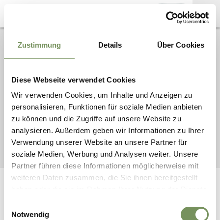
MARKETINGGESELLSCHAFT
Zustimmung
Details
Über Cookies
INFORMAZIONI
MERAN
STAMPA
SEDE LEGALE: VIA
PALADE 95
MATERIALE
UFFICIO: VIA CASSA DI
FOTOGRAFICO
Diese Webseite verwendet Cookies
RISPARMIO 23
39012 MERANO (ALTO
CONTATTI
Wir verwenden Cookies, um Inhalte und Anzeigen zu
ADIGE)
personalisieren, Funktionen für soziale Medien anbieten
SERVIZI B2B
zu können und die Zugriffe auf unsere Website zu
analysieren. Außerdem geben wir Informationen zu Ihrer
Verwendung unserer Website an unsere Partner für
MARKETINGGESELLSCHAFT MERAN |
COOKIE
|
CREDITS
|
PRIVACY
|
MAPPA DEL SITO
| UID
IT02509690216
soziale Medien, Werbung und Analysen weiter. Unsere
Partner führen diese Informationen möglicherweise mit
weiteren Daten zusammen, die Sie ihnen bereitgestellt
haben oder die sie im Rahmen Ihrer Nutzung der Dienste
INTERATTIVO
SERVICE
gesammelt haben.
Come arrivare
Richiesta cataloghi
Einwilligungsauswahl
Carte vantaggi
Webcam
Notwendig