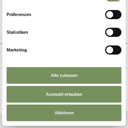
Piantina interattiva
INFORMAZIONI
Präferenzen
Eventi
Ristoranti
Mezzi pubblici
Statistiken
Marketing
DE
//
IT
//
EN
//
NL
//
FR
Alle zulassen
Auswahl erlauben
Ablehnen