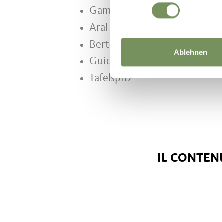
Gambero Rosso
Aral schlemmer atlas
Bertelsmann
Ablehnen
Guida Michelin
Tafelspitz
IL CONTENU