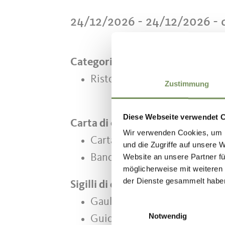
24/12/2026 - 24/12/2026
- 
Categorie
Ristorante
Zustimmung
Diese Webseite verwendet 
Carta di credito
Wir verwenden Cookies, um I
Carta di credito
und die Zugriffe auf unsere 
Bancomat/Maestro
Website an unsere Partner fü
möglicherweise mit weiteren
der Dienste gesammelt habe
Sigilli di qualità
Gault Millau Alto Adige
Einwilligungsauswahl
Notwendig
Guida l’Espresso