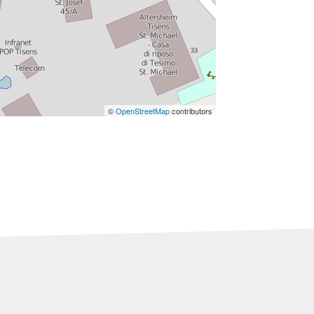
©
OpenStreetMap
contributors