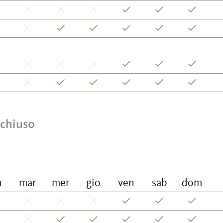
 chiuso
n
mar
mer
gio
ven
sab
dom