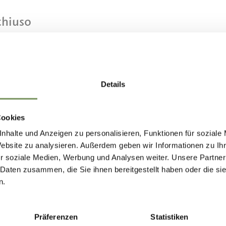
chiuso
Occasioni
Matrimoni (110 Posti)
Details
Cene aziendali (110 Posti)
Cookies
Cucina
nhalte und Anzeigen zu personalisieren, Funktionen für soziale
Cucina gourmet
Website zu analysieren. Außerdem geben wir Informationen zu I
Prodotti di produzione propria
r soziale Medien, Werbung und Analysen weiter. Unsere Partner
 Daten zusammen, die Sie ihnen bereitgestellt haben oder die s
n.
Servizio
Take away su prenotazione
Präferenzen
Statistiken
Servizio di consegna su prenotaz