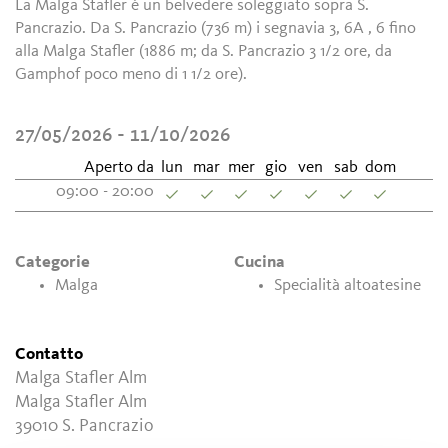
La Malga Stafler è un belvedere soleggiato sopra S.
Pancrazio. Da S. Pancrazio (736 m) i segnavia 3, 6A , 6 fino
alla Malga Stafler (1886 m; da S. Pancrazio 3 1/2 ore, da
Gamphof poco meno di 1 1/2 ore).
27/05/2026 - 11/10/2026
Aperto da
lun
mar
mer
gio
ven
sab
dom
09:00 - 20:00
Categorie
Cucina
Malga
Specialità altoatesine
Contatto
Malga Stafler Alm
Malga Stafler Alm
39010
S. Pancrazio