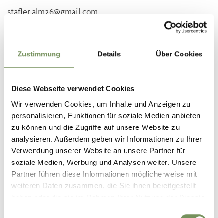
stafler.alm26@gmail.com
T
+39 348 9183459
Zustimmung
Details
Über Cookies
IL CONTENUTO VI È STATO UTILE?
Diese Webseite verwendet Cookies
SÌ
NO
Wir verwenden Cookies, um Inhalte und Anzeigen zu
personalisieren, Funktionen für soziale Medien anbieten
zu können und die Zugriffe auf unsere Website zu
analysieren. Außerdem geben wir Informationen zu Ihrer
Verwendung unserer Website an unsere Partner für
soziale Medien, Werbung und Analysen weiter. Unsere
Partner führen diese Informationen möglicherweise mit
+
weiteren Daten zusammen, die Sie ihnen bereitgestellt
haben oder die sie im Rahmen Ihrer Nutzung der Dienste
−
gesammelt haben.
Einwilligungsauswahl