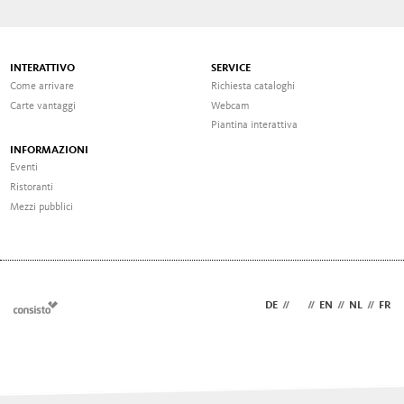
INTERATTIVO
SERVICE
Come arrivare
Richiesta cataloghi
Carte vantaggi
Webcam
Piantina interattiva
INFORMAZIONI
Eventi
Ristoranti
Mezzi pubblici
DE
//
IT
//
EN
//
NL
//
FR