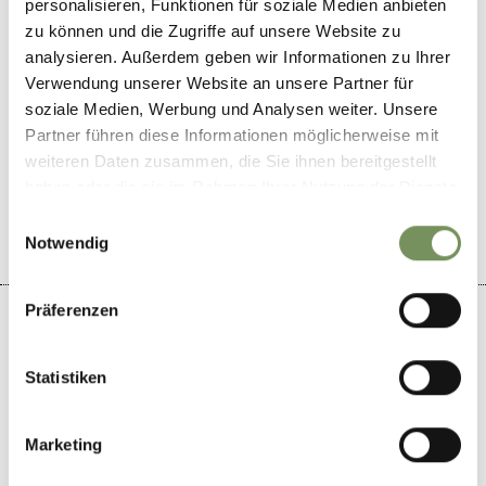
personalisieren, Funktionen für soziale Medien anbieten
franz.birkenwald@hotmail.de
zu können und die Zugriffe auf unsere Website zu
T
+39 0473 968356
analysieren. Außerdem geben wir Informationen zu Ihrer
Verwendung unserer Website an unsere Partner für
soziale Medien, Werbung und Analysen weiter. Unsere
Partner führen diese Informationen möglicherweise mit
weiteren Daten zusammen, die Sie ihnen bereitgestellt
IL CONTENUTO VI È STATO UTILE?
SÌ
NO
haben oder die sie im Rahmen Ihrer Nutzung der Dienste
gesammelt haben.
Einwilligungsauswahl
Notwendig
Präferenzen
Statistiken
+
−
Marketing