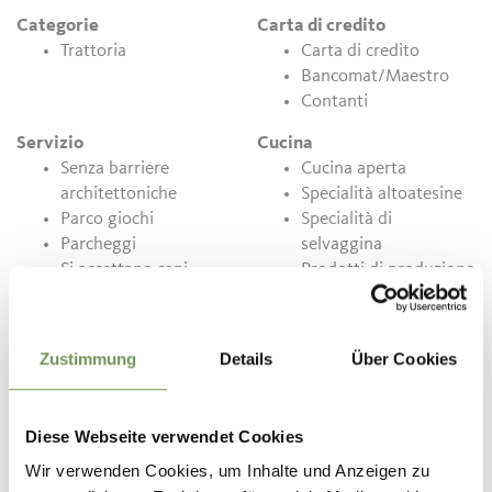
Categorie
Carta di credito
Trattoria
Carta di credito
Bancomat/Maestro
Contanti
Servizio
Cucina
Senza barriere
Cucina aperta
architettoniche
Specialità altoatesine
Parco giochi
Specialità di
Parcheggi
selvaggina
Si accettano cani
Prodotti di produzione
Terrazza
propria
Zustimmung
Details
Über Cookies
Contatto
Trattoria Birkenwald
Via cascata, 40
Diese Webseite verwendet Cookies
39020
Parcines
Wir verwenden Cookies, um Inhalte und Anzeigen zu