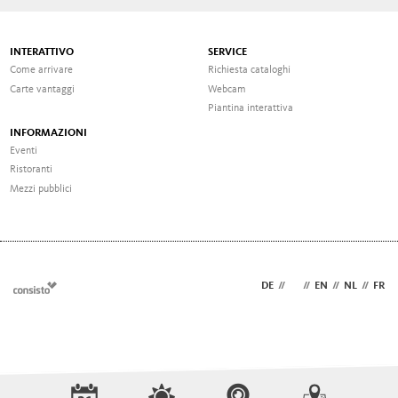
INTERATTIVO
SERVICE
Come arrivare
Richiesta cataloghi
Carte vantaggi
Webcam
Piantina interattiva
INFORMAZIONI
Eventi
Ristoranti
Mezzi pubblici
DE
//
IT
//
EN
//
NL
//
FR