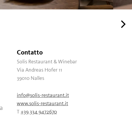
Contatto
Solis Restaurant & Winebar
Via Andreas Hofer 11
39010
Nalles
info@solis-restaurant.it
www.solis-restaurant.it
a
T
+39 334 9472670