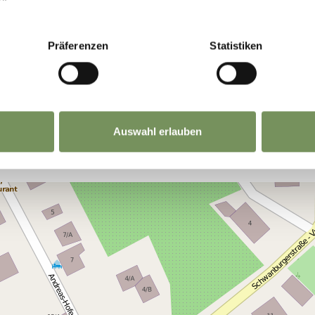
TO VI È STATO UTILE?
Präferenzen
Statistiken
Auswahl erlauben