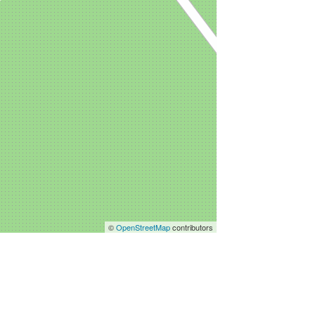
©
OpenStreetMap
contributors