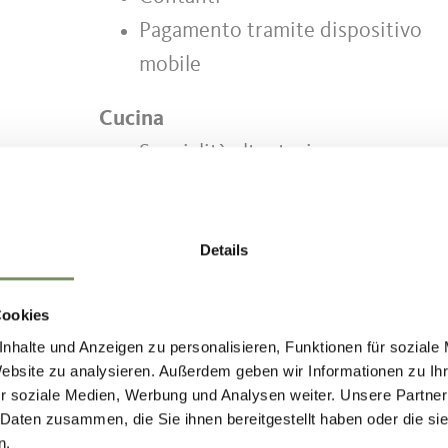
Pagamento tramite dispositivo
mobile
Cucina
Specialità altoatesine
Cucina italiana
Specialità di pesce
Details
Prodotti di produzione propria
Settimane degli asparagi
Cookies
Menu per lavoratori
nhalte und Anzeigen zu personalisieren, Funktionen für soziale
Website zu analysieren. Außerdem geben wir Informationen zu I
r soziale Medien, Werbung und Analysen weiter. Unsere Partner
 Daten zusammen, die Sie ihnen bereitgestellt haben oder die s
n.