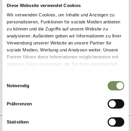
Diese Webseite verwendet Cookies
Malga Leadner
Via Malga Leadner 12
Wir verwenden Cookies, um Inhalte und Anzeigen zu
39010
Verano
personalisieren, Funktionen für soziale Medien anbieten
zu können und die Zugriffe auf unsere Website zu
info@leadner-alm.com
analysieren. Außerdem geben wir Informationen zu Ihrer
www.leadner-alm.com
Verwendung unserer Website an unsere Partner für
T
+39 0473 278136
soziale Medien, Werbung und Analysen weiter. Unsere
Partner führen diese Informationen möglicherweise mit
weiteren Daten zusammen, die Sie ihnen bereitgestellt
haben oder die sie im Rahmen Ihrer Nutzung der Dienste
gesammelt haben.
Einwilligungsauswahl
Notwendig
IL CONTENUTO VI È STATO UTILE?
SÌ
NO
Präferenzen
Statistiken