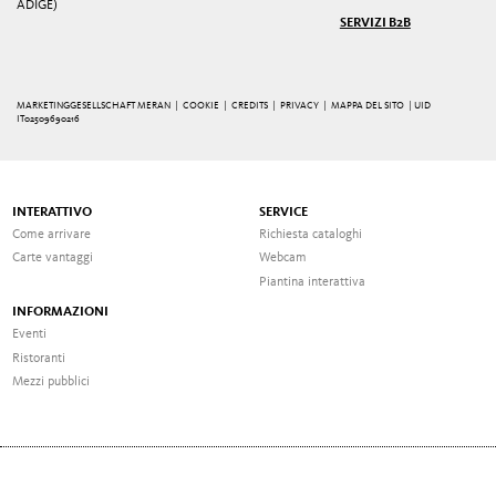
ADIGE)
SERVIZI B2B
MARKETINGGESELLSCHAFT MERAN |
COOKIE
|
CREDITS
|
PRIVACY
|
MAPPA DEL SITO
| UID
IT02509690216
INTERATTIVO
SERVICE
Come arrivare
Richiesta cataloghi
Carte vantaggi
Webcam
Piantina interattiva
INFORMAZIONI
Eventi
Ristoranti
Mezzi pubblici