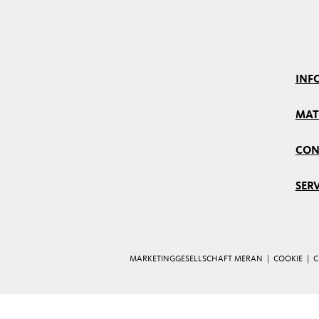
INF
MAT
CON
SERV
MARKETINGGESELLSCHAFT MERAN |
COOKIE
|
C