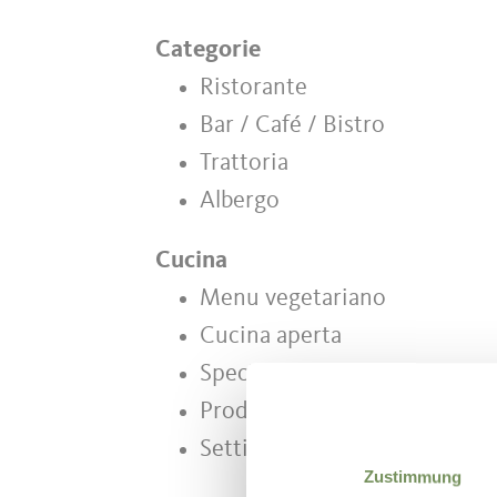
Categorie
Ristorante
Bar / Café / Bistro
Trattoria
Albergo
Cucina
Menu vegetariano
Cucina aperta
Specialità altoatesine
Prodotti di produzione propr
Settimane delle erbe
Zustimmung