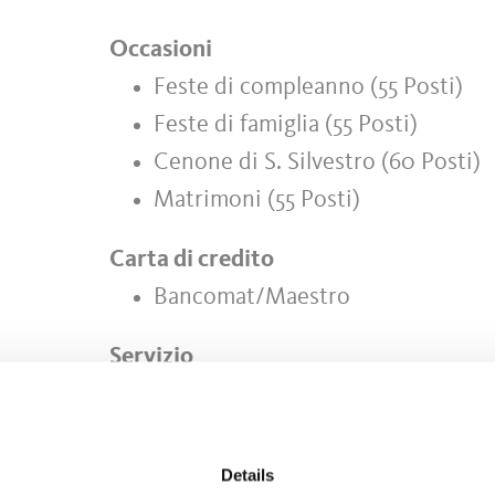
Occasioni
Feste di compleanno (55 Posti)
Feste di famiglia (55 Posti)
Cenone di S. Silvestro (60 Posti)
Matrimoni (55 Posti)
Carta di credito
Bancomat/Maestro
Servizio
Senza barriere architettoniche
ia
Giardino
Parco giochi
Details