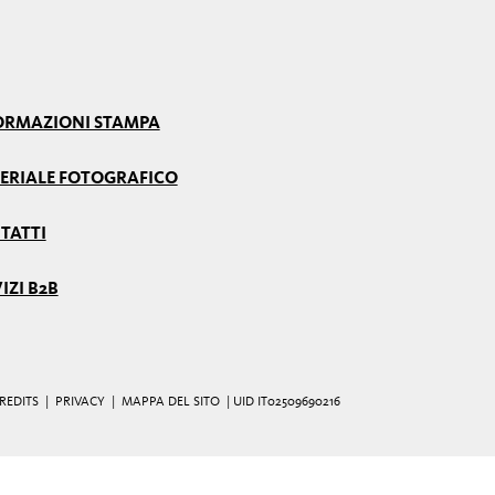
ORMAZIONI STAMPA
ERIALE FOTOGRAFICO
TATTI
IZI B2B
REDITS
|
PRIVACY
|
MAPPA DEL SITO
| UID IT02509690216