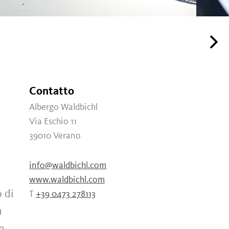
Contatto
Albergo Waldbichl
Via Eschio 11
39010
Verano
info@waldbichl.com
www.waldbichl.com
o di
T
+39 0473 278113
n