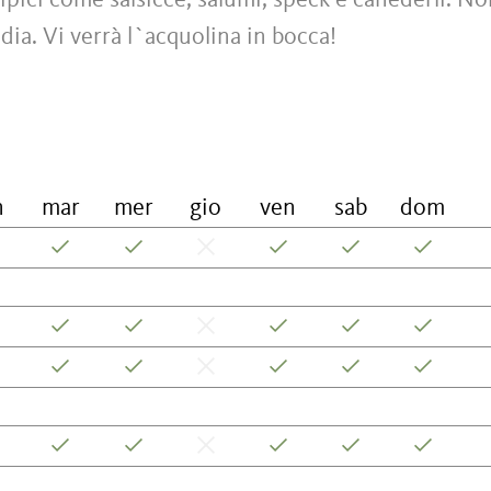
tipici come salsicce, salumi, speck e canederli. N
dia. Vi verrà l`acquolina in bocca!
n
mar
mer
gio
ven
sab
dom