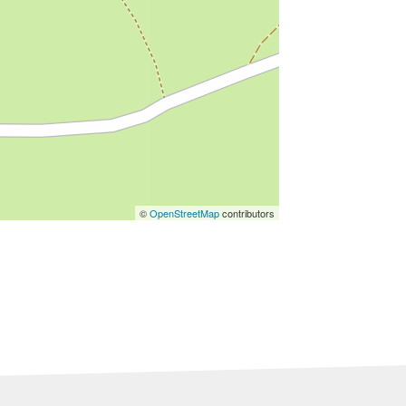
©
OpenStreetMap
contributors