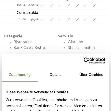
11:00 - 22:00
Cucina calda
12:00 - 19:30
Categorie
Servizio
Ristorante
Giardino
Bar / Café / Bistro
Stanza fumatori
Contatto
Ristorante Panorama
Zustimmung
Details
Über Cookies
Via Monte Benedetto, 22
39019
Tirolo
Diese Webseite verwendet Cookies
info@panorama-tirol.com
Wir verwenden Cookies, um Inhalte und Anzeigen zu
www.panorama-tirol.com
personalisieren, Funktionen für soziale Medien anbieten
T
+39 0473 923105