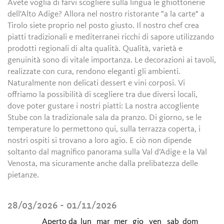
Avete voglia di farvi scogliere sulla lingua le ghiottonerie
dell'Alto Adige? Allora nel nostro ristorante "a la carte" a
Tirolo siete proprio nel posto giusto. Il nostro chef crea
piatti tradizionali e mediterranei ricchi di sapore utilizzando
prodotti regionali di alta qualità. Qualità, varietà e
genuinità sono di vitale importanza. Le decorazioni ai tavoli,
realizzate con cura, rendono eleganti gli ambienti.
Naturalmente non delicati dessert e vini corposi. Vi
offriamo la possibilità di scegliere tra due diversi locali,
dove poter gustare i nostri piatti: La nostra accogliente
Stube con la tradizionale sala da pranzo. Di giorno, se le
temperature lo permettono qui, sulla terrazza coperta, i
nostri ospiti si trovano a loro agio. E ciò non dipende
soltanto dal magnifico panorama sulla Val d’Adige e la Val
Venosta, ma sicuramente anche dalla prelibatezza delle
pietanze.
28/03/2026 - 01/11/2026
Aperto da
lun
mar
mer
gio
ven
sab
dom