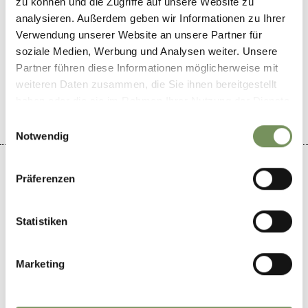
zu können und die Zugriffe auf unsere Website zu
analysieren. Außerdem geben wir Informationen zu Ihrer
Verwendung unserer Website an unsere Partner für
soziale Medien, Werbung und Analysen weiter. Unsere
Partner führen diese Informationen möglicherweise mit
IL CONTENUTO VI È STATO UTILE?
SÌ
NO
weiteren Daten zusammen, die Sie ihnen bereitgestellt
haben oder die sie im Rahmen Ihrer Nutzung der Dienste
gesammelt haben.
Einwilligungsauswahl
Notwendig
Präferenzen
+
Statistiken
−
Marketing