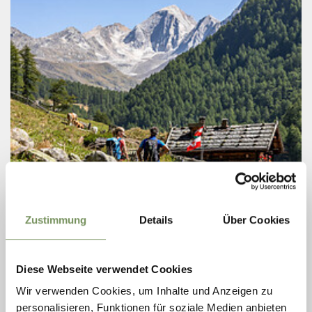
mercoledì
12
ago
Zustimmung
Details
Über Cookies
Val di Fosse
16:00
+ altre date
Diese Webseite verwendet Cookies
SHUTTLE VAL DI FOSSE - NATURNO
(RITORNO)
Wir verwenden Cookies, um Inhalte und Anzeigen zu
personalisieren, Funktionen für soziale Medien anbieten
Un servizio navetta vi riporta comodamente dalla vostra