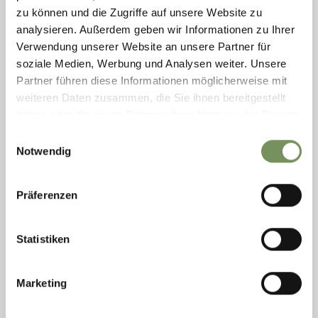
escursione nella Val di Fosse a Naturno. Per i bambini sono
zu können und die Zugriffe auf unsere Website zu
disponibili un numero limitato di seggiolini. Numero cellulare
analysieren. Außerdem geben wir Informationen zu Ihrer
dell'autista ...
Verwendung unserer Website an unsere Partner für
LEGGI DI PIÙ
soziale Medien, Werbung und Analysen weiter. Unsere
Partner führen diese Informationen möglicherweise mit
weiteren Daten zusammen, die Sie ihnen bereitgestellt
haben oder die sie im Rahmen Ihrer Nutzung der Dienste
gesammelt haben.
Einwilligungsauswahl
Notwendig
Präferenzen
Statistiken
Marketing
mercoledì
12