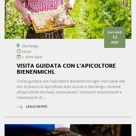
mercoledì
12
ago
Marlengo
16:00
+ altre date
VISITA GUIDATA CON L'APICOLTORE
BIENENMICHL
Visita guidata con l'apicoltore Bienenmichl ogni mercoledì alle
ore 16 presso la Apicoltura Apis Aurum a Marlengo. Insieme
all'apicoltore Michael, conoscerete i momenti emozionanti e
interessanti di ...
LEGGI DI PIÙ