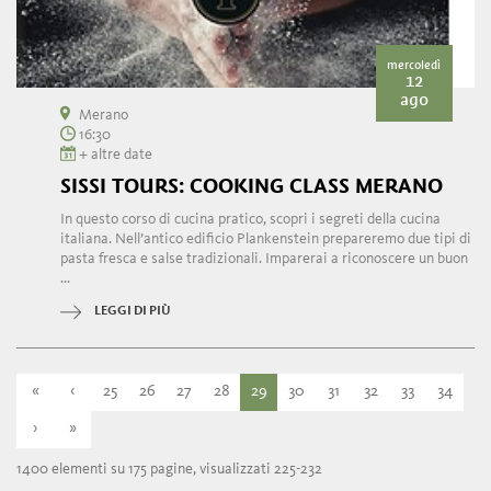
mercoledì
12
ago
Merano
16:30
+ altre date
SISSI TOURS: COOKING CLASS MERANO
In questo corso di cucina pratico, scopri i segreti della cucina
italiana. Nell’antico edificio Plankenstein prepareremo due tipi di
pasta fresca e salse tradizionali. Imparerai a riconoscere un buon
...
LEGGI DI PIÙ
«
‹
25
26
27
28
29
30
31
32
33
34
›
»
1400 elementi su 175 pagine, visualizzati 225-232