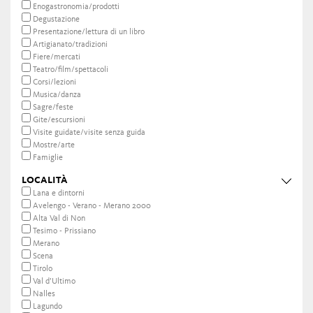
Enogastronomia/prodotti
Degustazione
Presentazione/lettura di un libro
Artigianato/tradizioni
Fiere/mercati
Teatro/film/spettacoli
Corsi/lezioni
Musica/danza
Sagre/feste
Gite/escursioni
Visite guidate/visite senza guida
Mostre/arte
Famiglie
LOCALITÀ
Lana e dintorni
Avelengo - Verano - Merano 2000
Alta Val di Non
Tesimo - Prissiano
Merano
Scena
Tirolo
Val d’Ultimo
Nalles
Lagundo