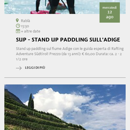
mercoledì
12
ago
Rablà
15:30
+ altre date
SUP - STAND UP PADDLING SULL'ADIGE
Stand up paddling sul fiume Adige con le guida esperta di Rafting
Adventure Südtirol! Prezzo (da 13 anni): € 60,00 Durata: ca. 2 - 2
1/2 ore
LEGGI DI PIÙ