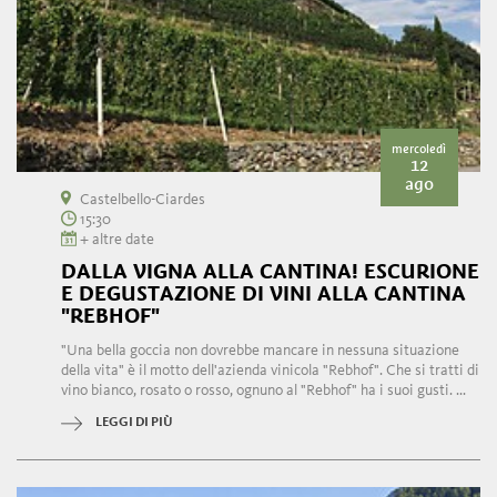
mercoledì
12
ago
Castelbello-Ciardes
15:30
+ altre date
DALLA VIGNA ALLA CANTINA! ESCURIONE
E DEGUSTAZIONE DI VINI ALLA CANTINA
"REBHOF"
"Una bella goccia non dovrebbe mancare in nessuna situazione
della vita" è il motto dell'azienda vinicola "Rebhof". Che si tratti di
vino bianco, rosato o rosso, ognuno al "Rebhof" ha i suoi gusti. ...
LEGGI DI PIÙ