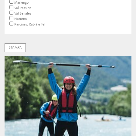
Marlengo
Val Passiria
Val Senales
Naturno
Parcines, Rablà e Tel
STAMPA