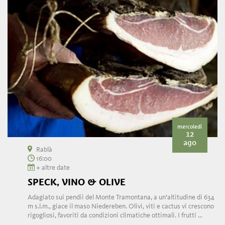
mercoledì
12
ago
Rablà
16:00
+ altre date
SPECK, VINO & OLIVE
Adagiato sui pendii del Monte Tramontana, a un’altitudine di 634
m s.l.m., giace il maso Niedereben. Olivi, viti e cactus vi crescono
rigogliosi, favoriti da condizioni climatiche ottimali. I frutti ...