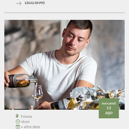
LEGGI DI PIÙ
mercoledì
12
ago
Foiana
16:00
+ altre date