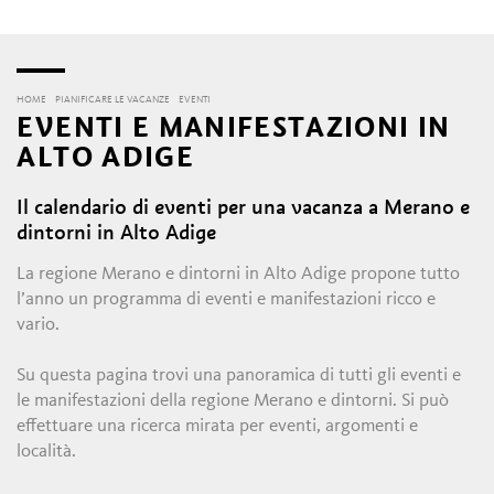
HOME
PIANIFICARE LE VACANZE
EVENTI
EVENTI E MANIFESTAZIONI IN
ALTO ADIGE
Il calendario di eventi per una vacanza a Merano e
dintorni in Alto Adige
La regione Merano e dintorni in Alto Adige propone tutto
l’anno un programma di eventi e manifestazioni ricco e
vario.
Su questa pagina trovi una panoramica di tutti gli eventi e
le manifestazioni della regione Merano e dintorni. Si può
effettuare una ricerca mirata per eventi, argomenti e
località.