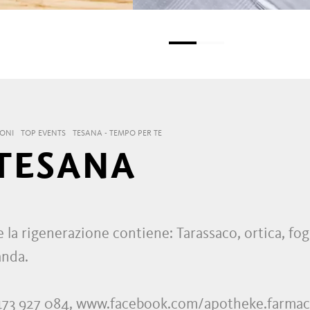
IONI
TOP EVENTS
TESANA - TEMPO PER TE
TESANA
 la rigenerazione contiene: Tarassaco, ortica, fogl
anda.
9 0473 927 084, www.facebook.com/apotheke.farmac