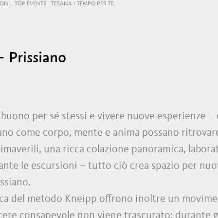
IONI
TOP EVENTS
TESANA - TEMPO PER TE
- Prissiano
di buono per sé stessi e vivere nuove esperienze –
o come corpo, mente e anima possano ritrovare l
imaverili, una ricca colazione panoramica, laborato
rante le escursioni – tutto ciò crea spazio per nuo
ssiano.
ratica del metodo Kneipp offrono inoltre un movi
iacere consapevole non viene trascurato: durante g