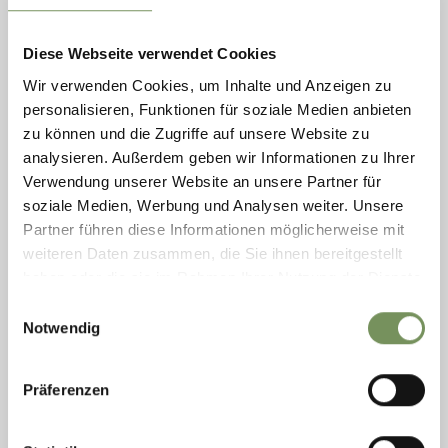
Breve ma istruttivo percorso tematico nel mondo animale del Rainguthof
a Caprile
Diese Webseite verwendet Cookies
LEGGI DI PIÙ
Wir verwenden Cookies, um Inhalte und Anzeigen zu
personalisieren, Funktionen für soziale Medien anbieten
zu können und die Zugriffe auf unsere Website zu
analysieren. Außerdem geben wir Informationen zu Ihrer
Verwendung unserer Website an unsere Partner für
soziale Medien, Werbung und Analysen weiter. Unsere
Partner führen diese Informationen möglicherweise mit
weiteren Daten zusammen, die Sie ihnen bereitgestellt
haben oder die sie im Rahmen Ihrer Nutzung der Dienste
gesammelt haben.
Einwilligungsauswahl
Notwendig
aperto
Präferenzen
ESCURSIONI
IL SENTIERO CIRCOLARE DEI CASTELLI