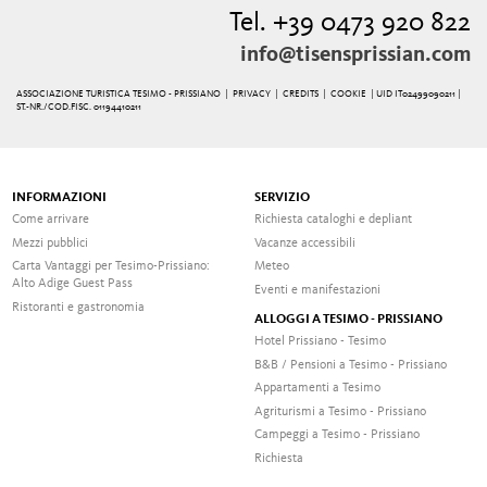
Tel. +39 0473 920 822
info@tisensprissian.com
ASSOCIAZIONE TURISTICA TESIMO - PRISSIANO |
PRIVACY
|
CREDITS
|
COOKIE
| UID IT02499090211 |
ST.-NR./COD.FISC. 01194410211
INFORMAZIONI
SERVIZIO
Come arrivare
Richiesta cataloghi e depliant
Mezzi pubblici
Vacanze accessibili
Carta Vantaggi per Tesimo-Prissiano:
Meteo
Alto Adige Guest Pass
Eventi e manifestazioni
Ristoranti e gastronomia
ALLOGGI A TESIMO - PRISSIANO
Hotel Prissiano - Tesimo
B&B / Pensioni a Tesimo - Prissiano
Appartamenti a Tesimo
Agriturismi a Tesimo - Prissiano
Campeggi a Tesimo - Prissiano
Richiesta