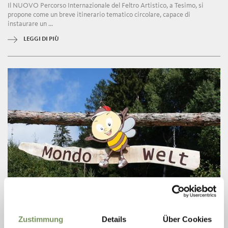
Il NUOVO Percorso Internazionale del Feltro Artistico, a Tesimo, si
propone come un breve itinerario tematico circolare, capace di
instaurare un ...
LEGGI DI PIÙ
aperto
ESCURSIONI, SENTIERO ADATTO PER PASSEGGINI
Zustimmung
Details
Über Cookies
MONDO DELLE API AL MASO RAINGUTHOF