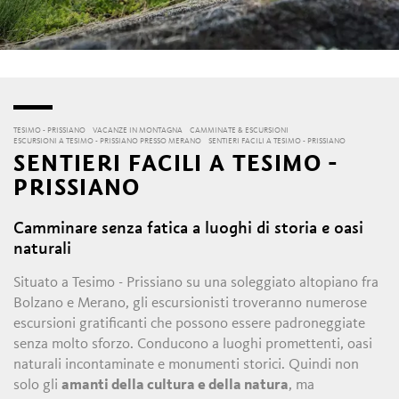
TESIMO - PRISSIANO
VACANZE IN MONTAGNA
CAMMINATE & ESCURSIONI
ESCURSIONI A TESIMO - PRISSIANO PRESSO MERANO
SENTIERI FACILI A TESIMO - PRISSIANO
SENTIERI FACILI A TESIMO -
PRISSIANO
Camminare senza fatica a luoghi di storia e oasi
naturali
Situato a Tesimo - Prissiano su una soleggiato altopiano fra
Bolzano e Merano, gli escursionisti troveranno numerose
escursioni gratificanti che possono essere padroneggiate
senza molto sforzo. Conducono a luoghi promettenti, oasi
naturali incontaminate e monumenti storici. Quindi non
solo gli
amanti della cultura e della natura
, ma