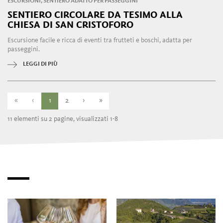
ESCURSIONI, SENTIERO ADATTO PER PASSEGGINI
SENTIERO CIRCOLARE DA TESIMO ALLA
CHIESA DI SAN CRISTOFORO
Escursione facile e ricca di eventi tra frutteti e boschi, adatta per
passeggini.
LEGGI DI PIÙ
«
‹
1
2
›
»
11 elementi su 2 pagine, visualizzati 1-8