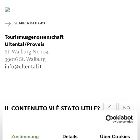
SCARICA DATI GPX
Tourismusgenossenschaft
Ultental/Proveis
St. Walburg Nr. 104
39016 St. Walburg
info@ultental.it
IL CONTENUTO VI È STATO UTILE?
SÌ
NO
Zustimmung
Details
Über Cookies