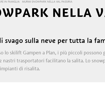
ARE IN FAMIGLIA
MURMI SNOWPARK NELLA VAL PASSIRIA
WPARK NELLA V
i svago sulla neve per tutta la fam
o skilift Gampen a Plan, i più piccoli possono g
 2 nastri trasportatori facilitano la salita. Lo snow
mpianti di risalita.