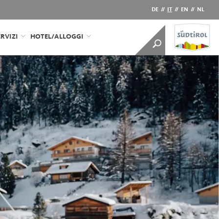
DE
//
IT
//
EN
//
NL
RVIZI
HOTEL/ALLOGGI