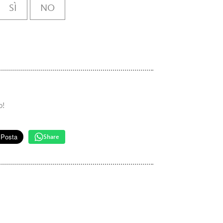
SÌ
NO
o!
Share