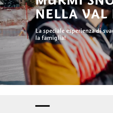
NELLA VAL 
La speciale esperienza di sva
la famiglia!