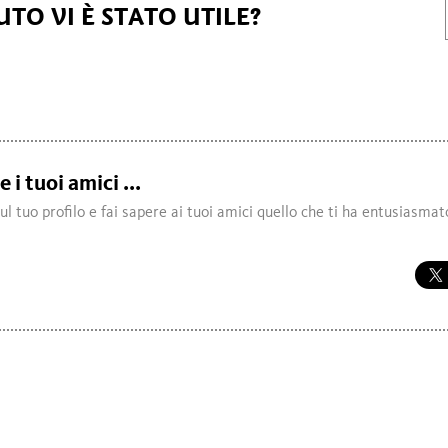
TO VI È STATO UTILE?
 i tuoi amici ...
sul tuo profilo e fai sapere ai tuoi amici quello che ti ha entusiasmat