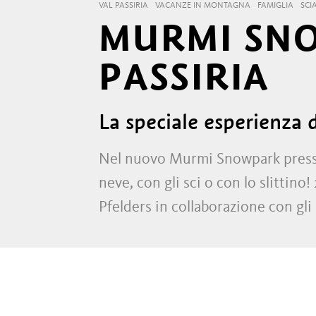
VAL PASSIRIA
VACANZE IN MONTAGNA
FAMIGLIA
SCI
MURMI SNO
PASSIRIA
La speciale esperienza d
Nel nuovo Murmi Snowpark presso l
neve, con gli sci o con lo slittino!
Pfelders in collaborazione con gli i