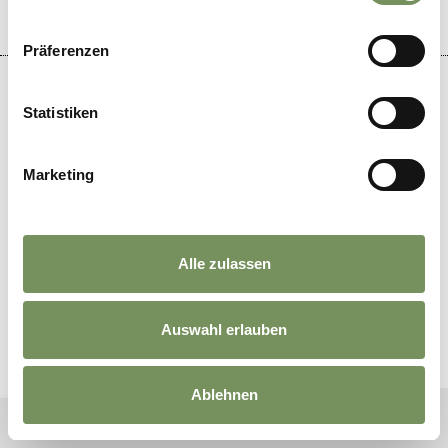
Präferenzen
DE
//
IT
//
EN
//
NL
//
FR
Statistiken
Marketing
Alle zulassen
Auswahl erlauben
Ablehnen