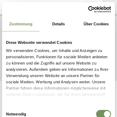
MARKETINGGESELLSCHAFT
Zustimmung
Details
Über Cookies
B2B SERVICES
MERAN
MAATSCHAPPELIJKE
ZETEL: VIA PALADE 95
KANTOOR: VIA CASSA
Diese Webseite verwendet Cookies
DI RISPARMIO 23
39012 MERANO
Wir verwenden Cookies, um Inhalte und Anzeigen zu
personalisieren, Funktionen für soziale Medien anbieten
zu können und die Zugriffe auf unsere Website zu
MARKETINGGESELLSCHAFT MERAN |
COOKIES
|
IMPRESSUM
|
PRIVACY
|
SITEMAP
| UID
analysieren. Außerdem geben wir Informationen zu Ihrer
IT02509690216
Verwendung unserer Website an unsere Partner für
soziale Medien, Werbung und Analysen weiter. Unsere
Partner führen diese Informationen möglicherweise mit
INTERACTIEF
SERVICE
weiteren Daten zusammen, die Sie ihnen bereitgestellt
De reis naar Zuid-Tirol
Webcams
haben oder die sie im Rahmen Ihrer Nutzung der Dienste
Voordeelkaarten
INFORMATIE
gesammelt haben.
Einwilligungsauswahl
Evenementen
Notwendig
Restaurants