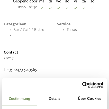
Geopend door
ma
di
wo
do
vr
za
zo
11:00 - 18:30
Categorieën
Service
Bar / Café / Bistro
Terras
Contact
39017
T
+39 0473 949565
Zustimmung
Details
Über Cookies
WAS DE INHOUD NUTTIG VOOR U?
JA
NO