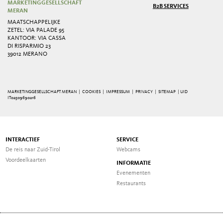
MARKETINGGESELLSCHAFT
B2B SERVICES
MERAN
MAATSCHAPPELIJKE
ZETEL: VIA PALADE 95
KANTOOR: VIA CASSA
DI RISPARMIO 23
39012 MERANO
MARKETINGGESELLSCHAFT MERAN |
COOKIES
|
IMPRESSUM
|
PRIVACY
|
SITEMAP
| UID
IT02509690216
INTERACTIEF
SERVICE
De reis naar Zuid-Tirol
Webcams
Voordeelkaarten
INFORMATIE
Evenementen
Restaurants