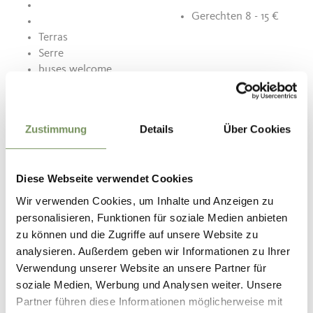
Gerechten 8 - 15 €
Terras
Serre
buses welcome
Contact
Zustimmung
Details
Über Cookies
39025
info@unterstellhof.com
Diese Webseite verwendet Cookies
www.unterstellhof.com
T
+39 349 1587982
Wir verwenden Cookies, um Inhalte und Anzeigen zu
personalisieren, Funktionen für soziale Medien anbieten
zu können und die Zugriffe auf unsere Website zu
analysieren. Außerdem geben wir Informationen zu Ihrer
Verwendung unserer Website an unsere Partner für
soziale Medien, Werbung und Analysen weiter. Unsere
WAS DE INHOUD NUTTIG VOOR U?
JA
NO
Partner führen diese Informationen möglicherweise mit