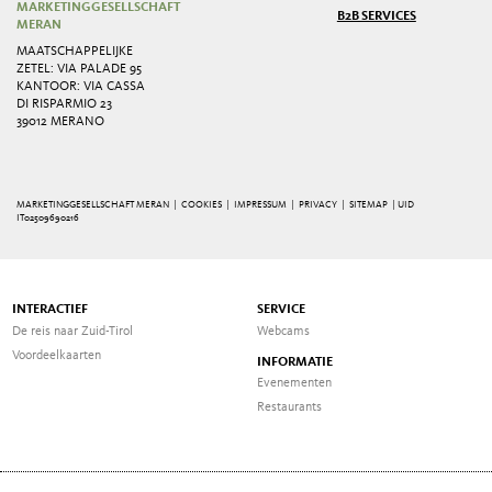
MARKETINGGESELLSCHAFT
B2B SERVICES
MERAN
MAATSCHAPPELIJKE
ZETEL: VIA PALADE 95
KANTOOR: VIA CASSA
DI RISPARMIO 23
39012 MERANO
MARKETINGGESELLSCHAFT MERAN |
COOKIES
|
IMPRESSUM
|
PRIVACY
|
SITEMAP
| UID
IT02509690216
INTERACTIEF
SERVICE
De reis naar Zuid-Tirol
Webcams
Voordeelkaarten
INFORMATIE
Evenementen
Restaurants