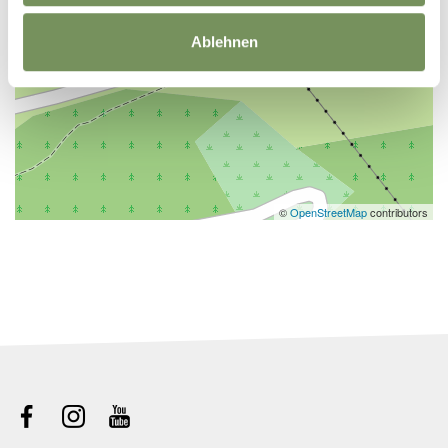
Ablehnen
©
OpenStreetMap
contributors