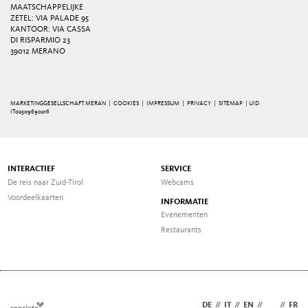
MAATSCHAPPELIJKE
ZETEL: VIA PALADE 95
KANTOOR: VIA CASSA
DI RISPARMIO 23
39012 MERANO
MARKETINGGESELLSCHAFT MERAN |
COOKIES
|
IMPRESSUM
|
PRIVACY
|
SITEMAP
| UID
IT02509690216
INTERACTIEF
SERVICE
De reis naar Zuid-Tirol
Webcams
Voordeelkaarten
INFORMATIE
Evenementen
Restaurants
DE
//
IT
//
EN
//
NL
//
FR