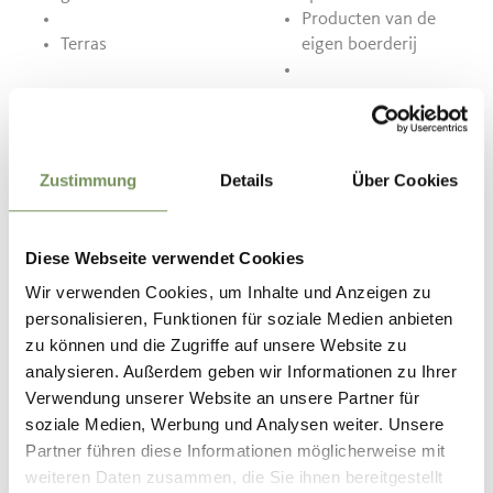
Producten van de
Terras
eigen boerderij
Contact
39020
Zustimmung
Details
Über Cookies
info@dursterhof.com
www.dursterhof.com
Diese Webseite verwendet Cookies
T
+39 338 2919915
Wir verwenden Cookies, um Inhalte und Anzeigen zu
personalisieren, Funktionen für soziale Medien anbieten
zu können und die Zugriffe auf unsere Website zu
analysieren. Außerdem geben wir Informationen zu Ihrer
Verwendung unserer Website an unsere Partner für
WAS DE INHOUD NUTTIG VOOR U?
JA
NO
soziale Medien, Werbung und Analysen weiter. Unsere
Partner führen diese Informationen möglicherweise mit
weiteren Daten zusammen, die Sie ihnen bereitgestellt