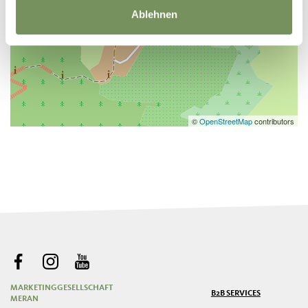
Ablehnen
©
OpenStreetMap
contributors
MARKETINGGESELLSCHAFT
B2B SERVICES
MERAN