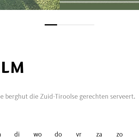
ALM
e berghut die Zuid-Tiroolse gerechten serveert.
a
di
wo
do
vr
za
zo