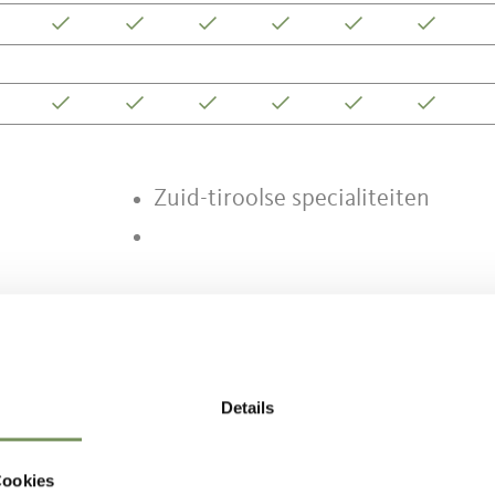
Zuid-tiroolse specialiteiten
HOUD NUTTIG VOOR U?
Details
Cookies