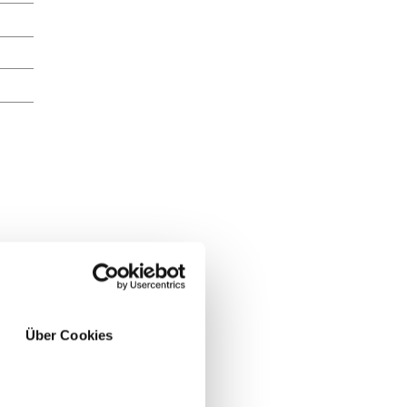
Über Cookies
JA
NO