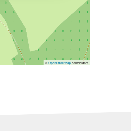
©
OpenStreetMap
contributors