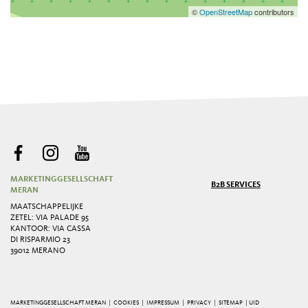
©
OpenStreetMap
contributors
MARKETINGGESELLSCHAFT
B2B SERVICES
MERAN
MAATSCHAPPELIJKE
ZETEL: VIA PALADE 95
KANTOOR: VIA CASSA
DI RISPARMIO 23
39012 MERANO
MARKETINGGESELLSCHAFT MERAN |
COOKIES
|
IMPRESSUM
|
PRIVACY
|
SITEMAP
| UID