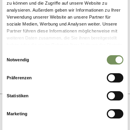
zu können und die Zugriffe auf unsere Website zu
analysieren. Außerdem geben wir Informationen zu Ihrer
info@arnstein.it
Verwendung unserer Website an unsere Partner für
www.arnstein.it
soziale Medien, Werbung und Analysen weiter. Unsere
T
+39 0473 798121
Partner führen diese Informationen möglicherweise mit
weiteren Daten zusammen, die Sie ihnen bereitgestellt
haben oder die sie im Rahmen Ihrer Nutzung der Dienste
gesammelt haben.
Einwilligungsauswahl
Notwendig
WAS DE INHOUD NUTTIG VOOR U?
JA
NO
Präferenzen
Statistiken
Marketing
+