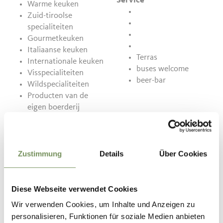
Service
Warme keuken
Zuid-tiroolse
specialiteiten
Gourmetkeuken
Italiaanse keuken
Terras
Internationale keuken
buses welcome
Visspecialiteiten
beer-bar
Wildspecialiteiten
Producten van de
eigen boerderij
Dieetkeuken
Grillspecialiteiten
Aspergeweken
Lamsvleesweken
Zustimmung
Details
Über Cookies
Kindermenu
Lunchkaart
Diese Webseite verwendet Cookies
Wir verwenden Cookies, um Inhalte und Anzeigen zu
Contact
personalisieren, Funktionen für soziale Medien anbieten
39016