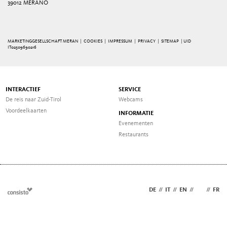
39012 MERANO
MARKETINGGESELLSCHAFT MERAN |
COOKIES
|
IMPRESSUM
|
PRIVACY
|
SITEMAP
| UID
IT02509690216
INTERACTIEF
SERVICE
De reis naar Zuid-Tirol
Webcams
Voordeelkaarten
INFORMATIE
Evenementen
Restaurants
DE
//
IT
//
EN
//
NL
//
FR