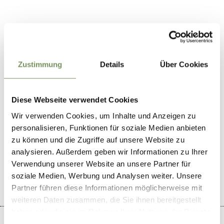
Contact
39025
Zustimmung
Details
Über Cookies
markus@wiedenplatzerkeller.it
restaurant-naturns.com
T
+39 0473 673280
Diese Webseite verwendet Cookies
Wir verwenden Cookies, um Inhalte und Anzeigen zu
personalisieren, Funktionen für soziale Medien anbieten
zu können und die Zugriffe auf unsere Website zu
analysieren. Außerdem geben wir Informationen zu Ihrer
WAS DE INHOUD NUTTIG VOOR U?
JA
NO
Verwendung unserer Website an unsere Partner für
soziale Medien, Werbung und Analysen weiter. Unsere
Partner führen diese Informationen möglicherweise mit
weiteren Daten zusammen, die Sie ihnen bereitgestellt
haben oder die sie im Rahmen Ihrer Nutzung der Dienste
gesammelt haben.