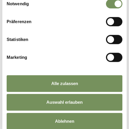
Notwendig
WAS DE INHOUD NUTTIG VOOR U?
JA
NO
Präferenzen
Statistiken
Marketing
Alle zulassen
Auswahl erlauben
Ablehnen