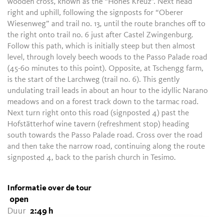
wooden cross, known as the “Hohes Kreuz”. Next head
right and uphill, following the signposts for “Oberer
Wiesenweg” and trail no. 13, until the route branches off to
the right onto trail no. 6 just after Castel Zwingenburg.
Follow this path, which is initially steep but then almost
level, through lovely beech woods to the Passo Palade road
(45-60 minutes to this point). Opposite, at Tschengg farm,
is the start of the Larchweg (trail no. 6). This gently
undulating trail leads in about an hour to the idyllic Narano
meadows and on a forest track down to the tarmac road.
Next turn right onto this road (signposted 4) past the
Hofstätterhof wine tavern (refreshment stop) heading
south towards the Passo Palade road. Cross over the road
and then take the narrow road, continuing along the route
signposted 4, back to the parish church in Tesimo.
Informatie over de tour
open
Duur
2:49 h