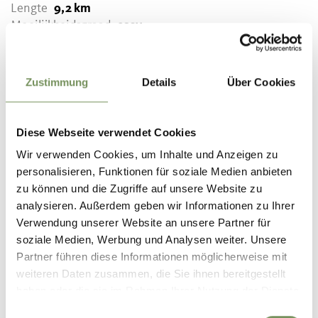
Lengte
9,2 km
Moeilijkheidsgraad
easy
Hoogtemeters bergop
414 hm
Hoogtemeter bergaf
Zustimmung
Details
Über Cookies
414 hm
Highest point
1017 m
Diese Webseite verwendet Cookies
Wir verwenden Cookies, um Inhalte und Anzeigen zu
personalisieren, Funktionen für soziale Medien anbieten
DOWNLOAD GPX-FILE
zu können und die Zugriffe auf unsere Website zu
Tourismusverein Tisens-
analysieren. Außerdem geben wir Informationen zu Ihrer
Prissian
Verwendung unserer Website an unsere Partner für
Bäcknhaus 54
soziale Medien, Werbung und Analysen weiter. Unsere
39010 Tisens/Prissian
Partner führen diese Informationen möglicherweise mit
info@tisensprissian.com
weiteren Daten zusammen, die Sie ihnen bereitgestellt
haben oder die sie im Rahmen Ihrer Nutzung der Dienste
gesammelt haben.
Einwilligungsauswahl