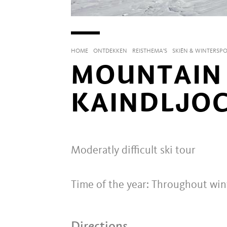
HOME
ONTDEKKEN
REISTHEMA'S
SKIËN & WINTERSP
MOUNTAIN 
KAINDLJOCH
Moderatly difficult ski tour
Time of the year: Throughout win
Directions