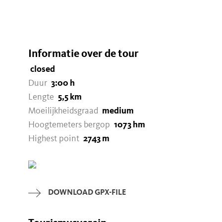
Informatie over de tour
closed
Duur
3:00 h
Lengte
5,5 km
Moeilijkheidsgraad
medium
Hoogtemeters bergop
1073 hm
Highest point
2743 m
DOWNLOAD GPX-FILE