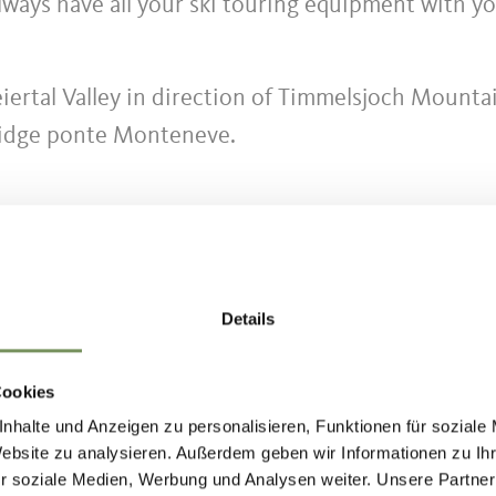
always have all your ski touring equipment with yo
rtal Valley in direction of Timmelsjoch Mounta
ridge ponte Monteneve.
rk to the left of the bridge ponte Monteneve.
Details
HOUD NUTTIG VOOR U?
Cookies
nhalte und Anzeigen zu personalisieren, Funktionen für soziale
Website zu analysieren. Außerdem geben wir Informationen zu I
r soziale Medien, Werbung und Analysen weiter. Unsere Partner