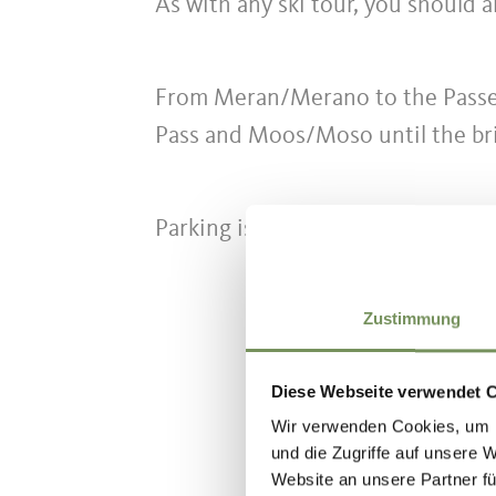
As with any ski tour, you should 
From Meran/Merano to the Passeie
Pass and Moos/Moso until the b
Parking is available in the car pa
Zustimmung
WAS DE IN
Diese Webseite verwendet 
Wir verwenden Cookies, um I
und die Zugriffe auf unsere 
Website an unsere Partner fü