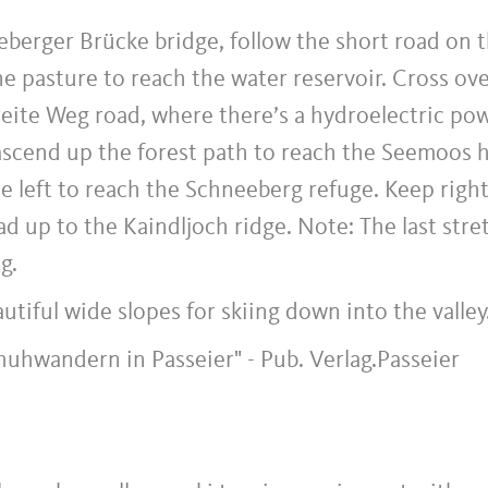
eberger Brücke bridge, follow the short road on 
e pasture to reach the water reservoir. Cross ov
Breite Weg road, where there’s a hydroelectric po
 ascend up the forest path to reach the Seemoos 
he left to reach the Schneeberg refuge. Keep righ
ad up to the Kaindljoch ridge. Note: The last stre
g.
tiful wide slopes for skiing down into the valley
uhwandern in Passeier" - Pub. Verlag.Passeier