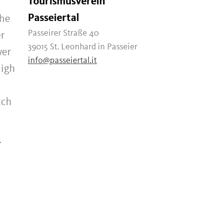
Tourismusverein
Passeiertal
the
Passeirer Straße 40
er
39015 St. Leonhard in Passeier
wer
info@passeiertal.it
high
t
tch
.