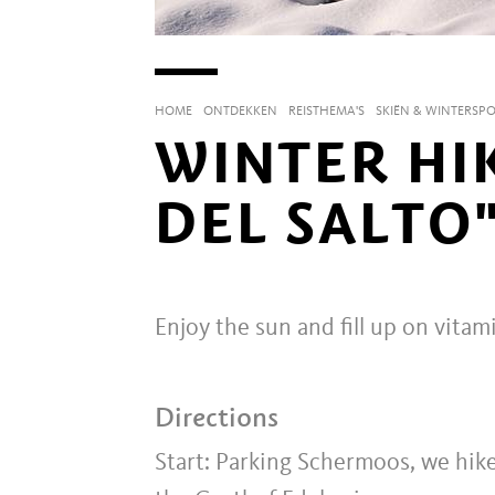
HOME
ONTDEKKEN
REISTHEMA'S
SKIËN & WINTERSP
WINTER HI
DEL SALTO
Enjoy the sun and fill up on vitami
Directions
Start: Parking Schermoos, we hike