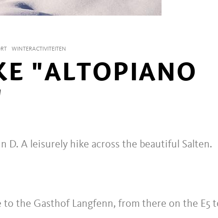
ORT
WINTERACTIVITEITEN
KE "ALTOPIANO
"
n D. A leisurely hike across the beautiful Salten.
 to the Gasthof Langfenn, from there on the E5 t