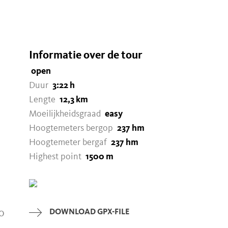
Informatie over de tour
open
Duur
3:22 h
Lengte
12,3 km
Moeilijkheidsgraad
easy
Hoogtemeters bergop
237 hm
Hoogtemeter bergaf
237 hm
Highest point
1500 m
o
DOWNLOAD GPX-FILE