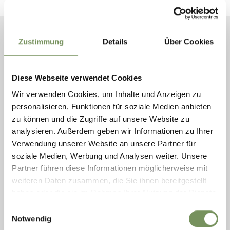
Zustimmung
Details
Über Cookies
ZOEKEN
Diese Webseite verwendet Cookies
PERIODE
Wir verwenden Cookies, um Inhalte und Anzeigen zu
personalisieren, Funktionen für soziale Medien anbieten
zu können und die Zugriffe auf unsere Website zu
analysieren. Außerdem geben wir Informationen zu Ihrer
Verwendung unserer Website an unsere Partner für
CATEGORIES
Conferenties/Lezingen
soziale Medien, Werbung und Analysen weiter. Unsere
Sport
Partner führen diese Informationen möglicherweise mit
Gastronomie/Streekproducten
weiteren Daten zusammen, die Sie ihnen bereitgestellt
haben oder die sie im Rahmen Ihrer Nutzung der Dienste
Ambachten/Traditie
gesammelt haben.
Einwilligungsauswahl
Beurzen/Markten
Notwendig
Theater/Voorstellingen
Cursussen/Scholing