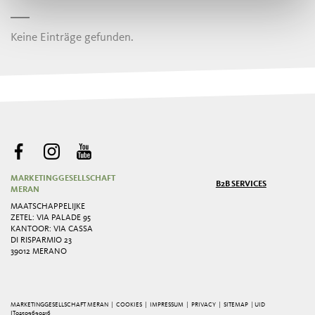
Keine Einträge gefunden.
MARKETINGGESELLSCHAFT
B2B SERVICES
MERAN
MAATSCHAPPELIJKE
ZETEL: VIA PALADE 95
KANTOOR: VIA CASSA
DI RISPARMIO 23
39012 MERANO
MARKETINGGESELLSCHAFT MERAN |
COOKIES
|
IMPRESSUM
|
PRIVACY
|
SITEMAP
| UID
IT02509690216