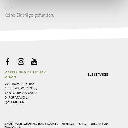
Keine Einträge gefunden.
MARKETINGGESELLSCHAFT
B2B SERVICES
MERAN
MAATSCHAPPELIJKE
ZETEL: VIA PALADE 95
KANTOOR: VIA CASSA
DI RISPARMIO 23
39012 MERANO
MARKETINGGESELLSCHAFT MERAN |
COOKIES
|
IMPRESSUM
|
PRIVACY
|
SITEMAP
| UID
IT02509690216