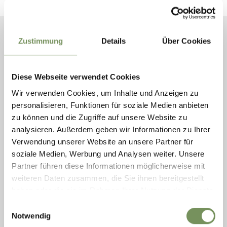
Zustimmung
Details
Über Cookies
ZOEKEN
Diese Webseite verwendet Cookies
PERIODE
Wir verwenden Cookies, um Inhalte und Anzeigen zu
personalisieren, Funktionen für soziale Medien anbieten
zu können und die Zugriffe auf unsere Website zu
analysieren. Außerdem geben wir Informationen zu Ihrer
Verwendung unserer Website an unsere Partner für
CATEGORIES
Conferenties/Lezingen
soziale Medien, Werbung und Analysen weiter. Unsere
Sport
Partner führen diese Informationen möglicherweise mit
Gastronomie/Streekproducten
weiteren Daten zusammen, die Sie ihnen bereitgestellt
haben oder die sie im Rahmen Ihrer Nutzung der Dienste
Ambachten/Traditie
gesammelt haben.
Einwilligungsauswahl
Beurzen/Markten
Notwendig
Theater/Voorstellingen
Cursussen/Scholing