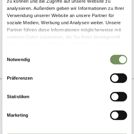
zu können und die Zugriffe auf unsere Website zu
analysieren. Außerdem geben wir Informationen zu Ihrer
Verwendung unserer Website an unsere Partner für
soziale Medien, Werbung und Analysen weiter. Unsere
Partner führen diese Informationen möglicherweise mit
weiteren Daten zusammen, die Sie ihnen bereitgestellt
WAR DER INHALT FÜR DICH HILFREICH?
haben oder die sie im Rahmen Ihrer Nutzung der Dienste
JA
NEIN
gesammelt haben.
Einwilligungsauswahl
Notwendig
Präferenzen
Statistiken
+
Marketing
−