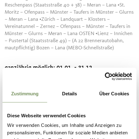
Reschenpass (Staatsstraße 40 + 38) – Meran – Lana •St.
Moritz – Ofenpass – Münster – Taufers in Münster – Glurns
– Meran – Lana •Zürich – Landquart – Klosters –
Vereinatunnel – Zernez – Ofenpass – Münster – Taufers in
Münster – Glurns – Meran – Lana OSTEN •Lienz – Innichen
– Pustertal (Staatsstraße 49) – (A 22 Brennerautobahn,
mautpflichtig) Bozen – Lana (MEBO-Schnellstraße)
ganzjährig möglich:
01.01. - 31.12.
Kontakt
Zustimmung
Details
Über Cookies
Tourismusverein Lana und Umgebung
Andreas-Hofer-Straße 9/1
39011
Lana
Diese Webseite verwendet Cookies
info@lanaregion.it
Wir verwenden Cookies, um Inhalte und Anzeigen zu
www.lanaregion.it
personalisieren, Funktionen für soziale Medien anbieten
T
+39 0473 561 770