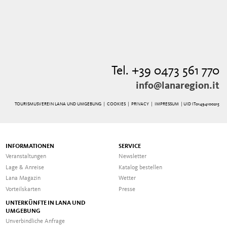
Tel. +39 0473 561 770
info@lanaregion.it
TOURISMUSVEREIN LANA UND UMGEBUNG |
COOKIES
|
PRIVACY
|
IMPRESSUM
| UID IT01494100215
INFORMATIONEN
SERVICE
Veranstaltungen
Newsletter
Lage & Anreise
Katalog bestellen
Lana Magazin
Wetter
Vorteilskarten
Presse
UNTERKÜNFTE IN LANA UND
UMGEBUNG
Unverbindliche Anfrage