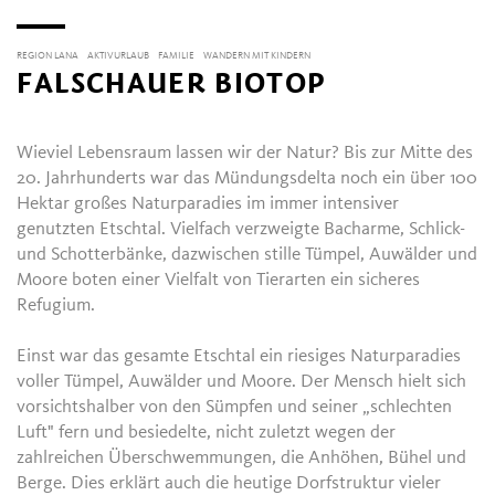
REGION LANA
AKTIVURLAUB
FAMILIE
WANDERN MIT KINDERN
FALSCHAUER BIOTOP
Wieviel Lebensraum lassen wir der Natur? Bis zur Mitte des
20. Jahrhunderts war das Mündungsdelta noch ein über 100
Hektar großes Naturparadies im immer intensiver
genutzten Etschtal. Vielfach verzweigte Bacharme, Schlick-
und Schotterbänke, dazwischen stille Tümpel, Auwälder und
Moore boten einer Vielfalt von Tierarten ein sicheres
Refugium.
Einst war das gesamte Etschtal ein riesiges Naturparadies
voller Tümpel, Auwälder und Moore. Der Mensch hielt sich
vorsichtshalber von den Sümpfen und seiner „schlechten
Luft" fern und besiedelte, nicht zuletzt wegen der
zahlreichen Überschwemmungen, die Anhöhen, Bühel und
Berge. Dies erklärt auch die heutige Dorfstruktur vieler