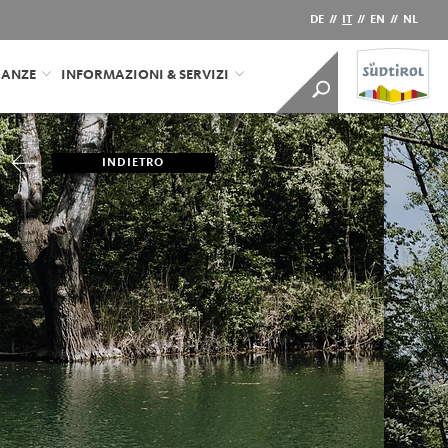
DE
//
IT
//
EN
//
NL
CANZE
INFORMAZIONI & SERVIZI
INDIETRO