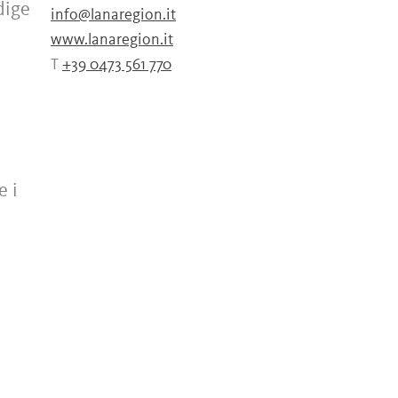
dige
info@lanaregion.it
www.lanaregion.it
T
+39 0473 561 770
e
e i