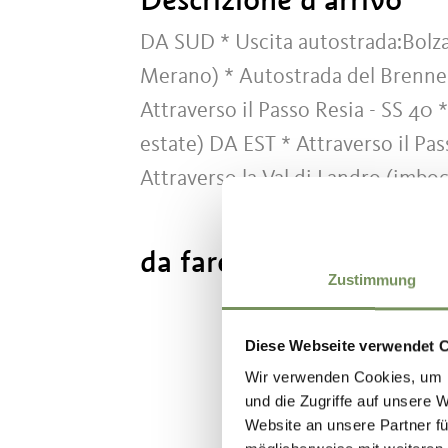
DA SUD * Uscita autostrada:Bolza
Merano) * Autostrada del Brenn
Attraverso il Passo Resia - SS 40 *
estate) DA EST * Attraverso il Pa
Attraverso la Val di Landro (imboc
da fare tutto l'anno:
01
Zustimmung
Diese Webseite verwendet 
Wir verwenden Cookies, um I
und die Zugriffe auf unsere 
IL CONTENU
Website an unsere Partner fü