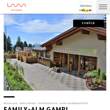
ZURÜCK
REGION LANA
ESSEN & TRINKEN
SÜDTIROLER KÜCHE
ALMEN UND BERGGASTHÖFE
FAMILY-ALM GAMPL