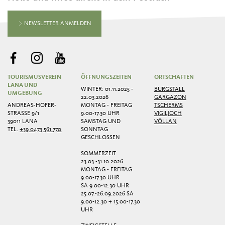
NEWSLETTER ANMELDEN
TOURISMUSVEREIN
ÖFFNUNGSZEITEN
ORTSCHAFTEN
LANA UND
WINTER: 01.11.2025 -
BURGSTALL
UMGEBUNG
22.03.2026
GARGAZON
ANDREAS-HOFER-
MONTAG - FREITAG
TSCHERMS
STRASSE 9/1
9.00-17.30 UHR
VIGILJOCH
39011 LANA
SAMSTAG UND
VÖLLAN
TEL.
+39 0473 561 770
SONNTAG
GESCHLOSSEN
SOMMERZEIT
23.03.-31.10.2026
MONTAG - FREITAG
9.00-17.30 UHR
SA 9.00-12.30 UHR
25.07.-26.09.2026 SA
9.00-12.30 + 15.00-17.30
UHR