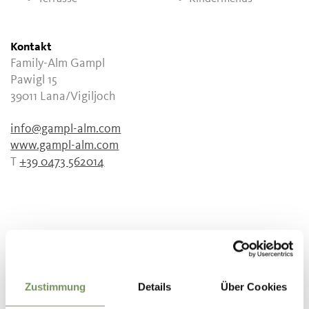
Kontakt
Family-Alm Gampl
Pawigl 15
39011
Lana/Vigiljoch
info@gampl-alm.com
www.gampl-alm.com
T
+39 0473 562014
WAR DER INHALT FÜR DICH HILFREICH?
JA
NEIN
Zustimmung
Details
Über Cookies