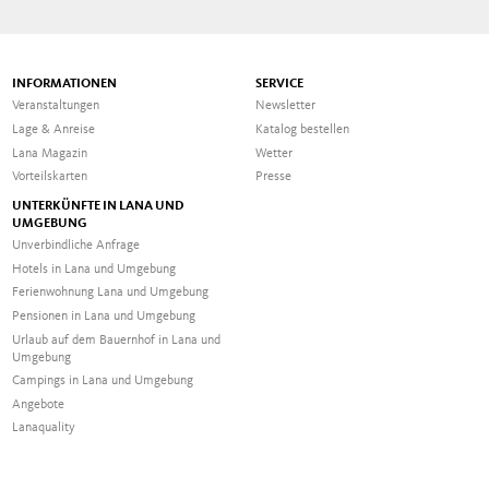
INFORMATIONEN
SERVICE
Veranstaltungen
Newsletter
Lage & Anreise
Katalog bestellen
Lana Magazin
Wetter
Vorteilskarten
Presse
UNTERKÜNFTE IN LANA UND
UMGEBUNG
Unverbindliche Anfrage
Hotels in Lana und Umgebung
Ferienwohnung Lana und Umgebung
Pensionen in Lana und Umgebung
Urlaub auf dem Bauernhof in Lana und
Umgebung
Campings in Lana und Umgebung
Angebote
Lanaquality