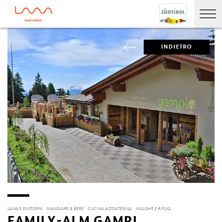
INDIETRO
LANA E DINTORNI
MANGIARE & BERE
CUCINA ALTOATESINA
MALGHE E RIFUGI
FAMILY-ALM GAMPL