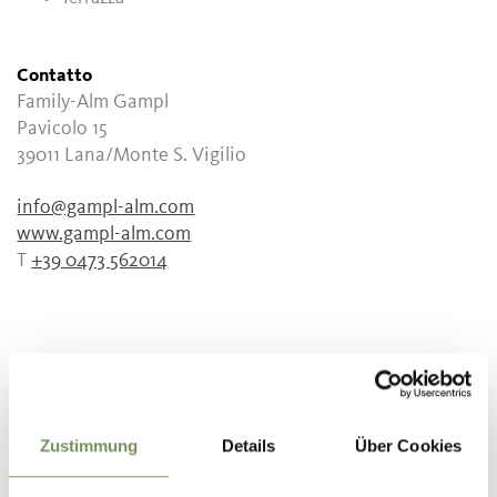
Contatto
Family-Alm Gampl
Pavicolo 15
39011
Lana/Monte S. Vigilio
info@gampl-alm.com
www.gampl-alm.com
T
+39 0473 562014
IL CONTENUTO VI È STATO UTILE?
SÌ
NO
Zustimmung
Details
Über Cookies